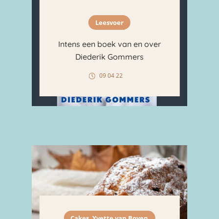
Leesvoer
Intens een boek van en over
Diederik Gommers
09 04 22
,
Cakes
Yvette van Boven