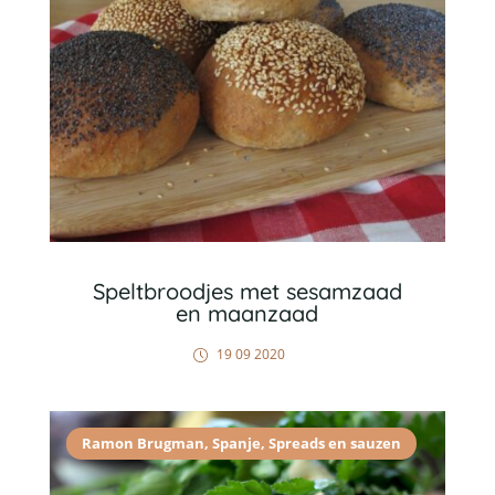
Speltbroodjes met sesamzaad
en maanzaad
19 09 2020
Ramon Brugman
,
Spanje
,
Spreads en sauzen