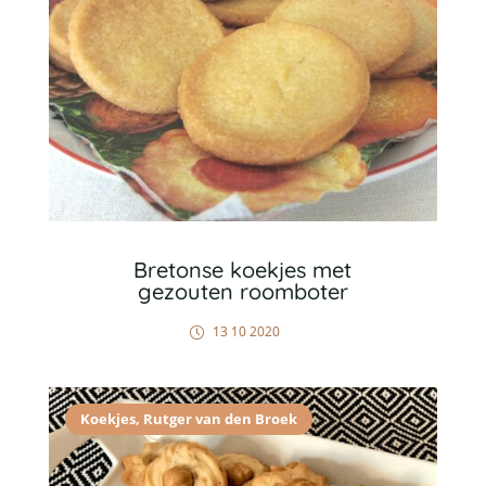
Bretonse koekjes met
gezouten roomboter
13 10 2020
Koekjes
,
Rutger van den Broek