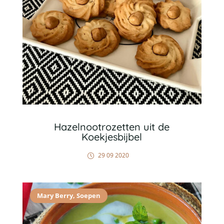
Hazelnootrozetten uit de
Koekjesbijbel
29 09 2020
Mary Berry
,
Soepen