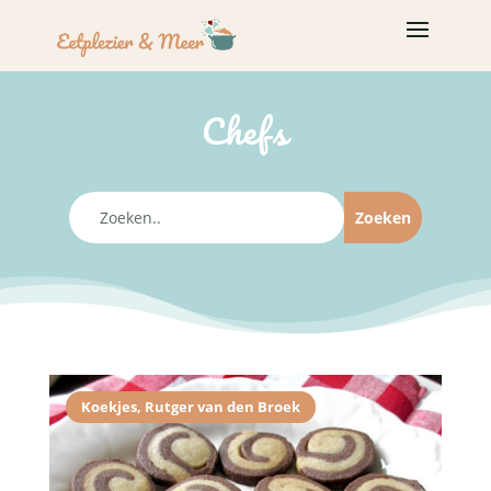
Chefs
Koekjes
,
Rutger van den Broek