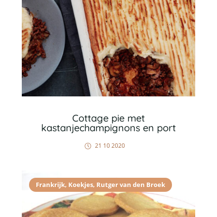
Cottage pie met
kastanjechampignons en port
21 10 2020
Frankrijk
,
Koekjes
,
Rutger van den Broek