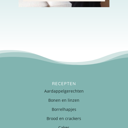
RECEPTEN
Aardappelgerechten
Bonen en linzen
Borrelhapjes
Brood en crackers
Cakes