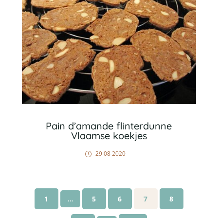
Pain d’amande flinterdunne
Vlaamse koekjes
29 08 2020
1
…
5
6
7
8