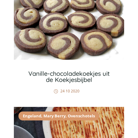
Vanille-chocoladekoekjes uit
de Koekjesbijbel
24 10 2020
Engeland
,
Mary Berry
,
Ovenschotels