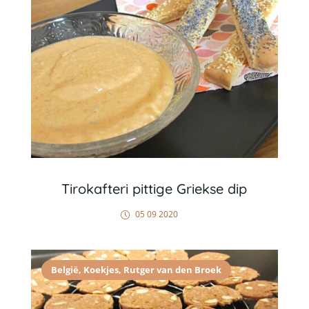
Tirokafteri pittige Griekse dip
05 09 2020
België
,
Koekjes
,
Rutger van den Broek