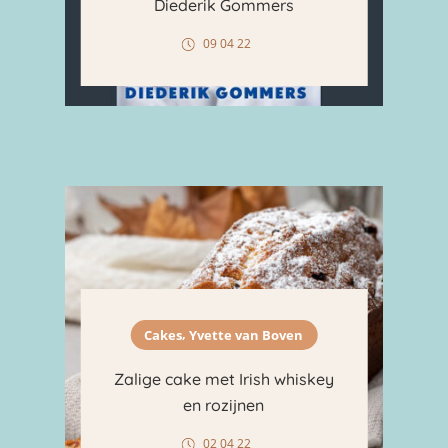
Diederik Gommers
09 04 22
,
Cakes
Yvette van Boven
Zalige cake met Irish whiskey
en rozijnen
02 04 22