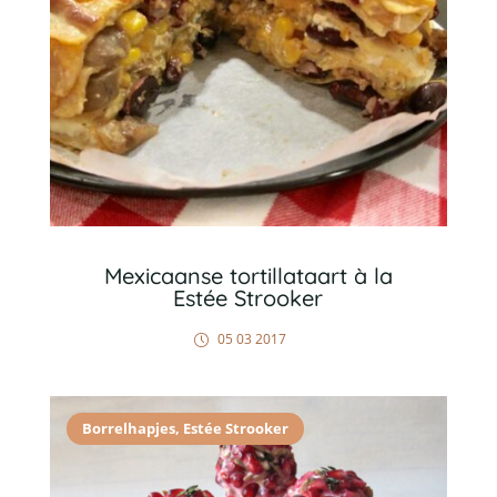
Mexicaanse tortillataart à la
Estée Strooker
05 03 2017
Borrelhapjes
,
Estée Strooker