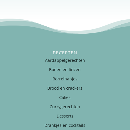
RECEPTEN
Aardappelgerechten
Bonen en linzen
Borrelhapjes
Brood en crackers
Cakes
Currygerechten
Desserts
Drankjes en cocktails