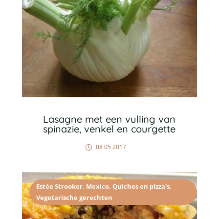
Lasagne met een vulling van
spinazie, venkel en courgette
08 05 2017
Estée Strooker
,
Mexico
,
Quiches en pizza's
,
Vegetarische gerechten