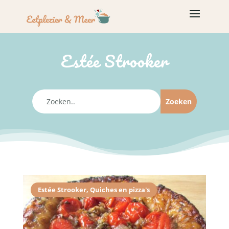
Estée Strooker
Estée Strooker
,
Quiches en pizza's