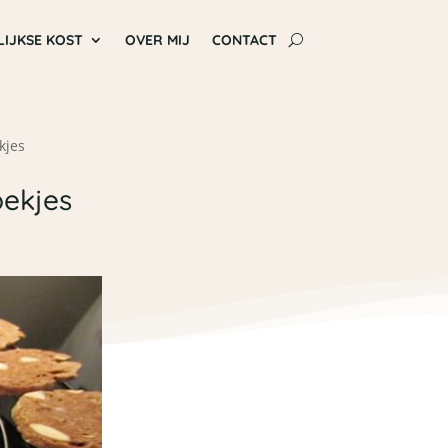
LIJKSE KOST
OVER MIJ
CONTACT
kjes
oekjes