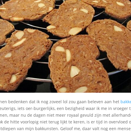
nen bedenken dat ik nog zoveel lol zou gaan beleven aan het
bakke
euterigs, iets oer-burgerlijks, een bezigheid waar ik me in vroeger t
nen, maar nu de dagen niet meer royaal gevuld zijn met allerhand
ok de hitte voorlopig niet terug lijkt te keren, is er tijd in overvloed
uitdiepen van mijn bakkunsten. Geloof me, daar valt nog een mens