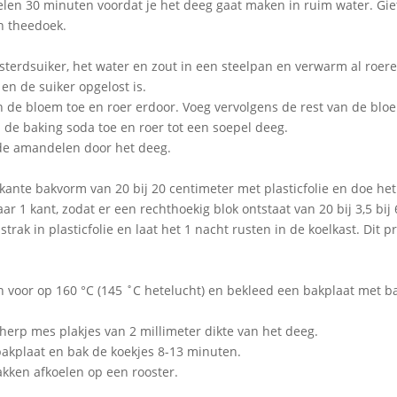
en 30 minuten voordat je het deeg gaat maken in ruim water. Giet
n theedoek.
sterdsuiker, het water en zout in een steelpan en verwarm al roere
en de suiker opgelost is.
n de bloem toe en roer erdoor. Voeg vervolgens de rest van de blo
de baking soda toe en roer tot een soepel deeg.
 de amandelen door het deeg.
kante bakvorm van 20 bij 20 centimeter met plasticfolie en doe het
ar 1 kant, zodat er een rechthoekig blok ontstaat van 20 bij 3,5 bij
trak in plasticfolie en laat het 1 nacht rusten in de koelkast. Dit p
 voor op 160 °C (145 ˚C hetelucht) en bekleed een bakplaat met b
herp mes plakjes van 2 millimeter dikte van het deeg.
akplaat en bak de koekjes 8-13 minuten.
akken afkoelen op een rooster.