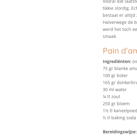
Vooral dat laatst
tikkie slordig. 
bestaat er altijd
Halverwege de ba
werd het toch ee
smaak.
Pain d’a
Ingrediënten:
(v
75 gr blanke am
1
00 gr boter
165 gr donkerbr
30 ml water
¼ tl zout
250 gr bloem
1½ tl kaneelpoed
½ tl baking soda
Bereidingswijze: