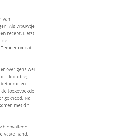
n van
gen. Als vrouwtje
én recept. Liefst
n de
t. Temeer omdat
er overigens wel
 soort kookdeeg
n betonmolen
an de toegevoegde
er gekneed. Na
 komen met dit
och opvallend
id vaste hand.