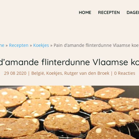
HOME
RECEPTEN
DAGE
me
»
Recepten
»
Koekjes
»
Pain d’amande flinterdunne Vlaamse koe
d’amande flinterdunne Vlaamse k
29 08 2020
|
België
,
Koekjes
,
Rutger van den Broek
|
0 Reacties