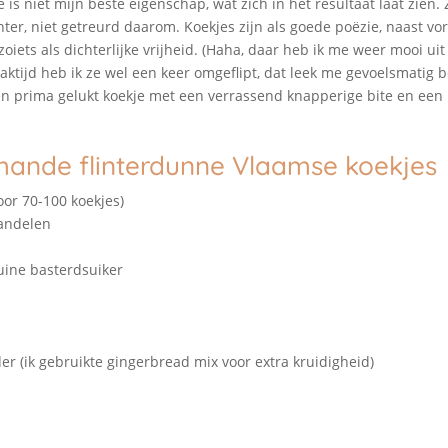
e is niet mijn beste eigenschap, wat zich in het resultaat laat zien.
Echter, niet getreurd daarom. Koekjes zijn als goede poëzie, naast v
 zoiets als dichterlijke vrijheid. (Haha, daar heb ik me weer mooi uit
ktijd heb ik ze wel een keer omgeflipt, dat leek me gevoelsmatig be
n prima gelukt koekje met een verrassend knapperige bite en een 
mande flinterdunne Vlaamse koekjes
oor 70-100 koekjes)
andelen
uine basterdsuiker
er (ik gebruikte gingerbread mix voor extra kruidigheid)