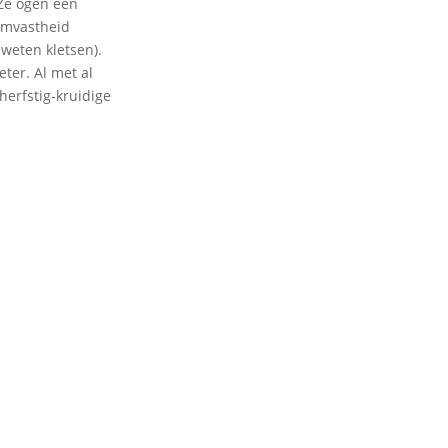
 Ze ogen een
ormvastheid
 weten kletsen).
ter. Al met al
herfstig-kruidige