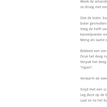
Week de amandel
ze droog met ee
Doe de boter, ba
boter gesmolten 
Voeg de helft va
kaneelpoeder en 
Meng als laatst
Bekleed een vier
Druk het deeg na
Verpak het deeg s
“rijpen”.
Verwarm de oven
Snijd met een sc
Leg deze op de b
Laat ze na het b