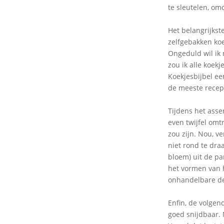
te sleutelen, om
Het belangrijkst
zelfgebakken koek
Ongeduld wil ik 
zou ik alle koek
Koekjesbijbel e
de meeste recept
Tijdens het ass
even twijfel omtr
zou zijn. Nou, v
niet rond te dra
bloem) uit de p
het vormen van 
onhandelbare dee
Enfin, de volgen
goed snijdbaar. 