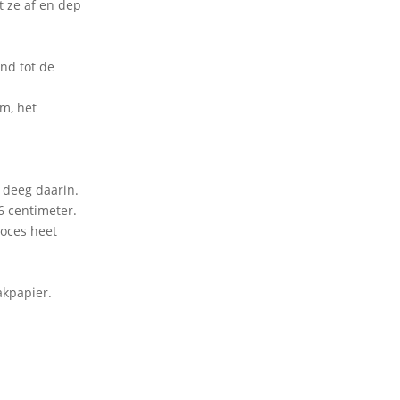
 ze af en dep
nd tot de
em, het
 deeg daarin.
 6 centimeter.
roces heet
akpapier.