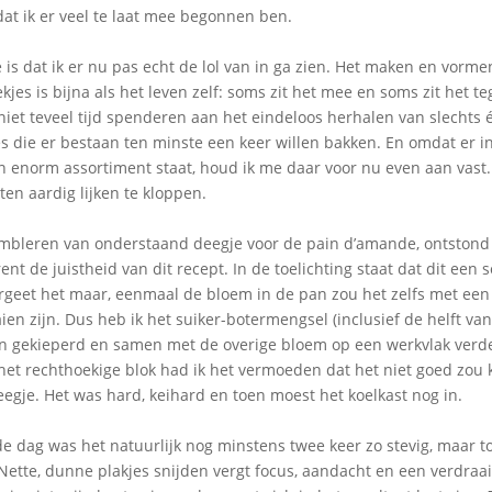
dat ik er veel te laat mee begonnen ben.
e is dat ik er nu pas echt de lol van in ga zien. Het maken en vorme
jes is bijna als het leven zelf: soms zit het mee en soms zit het te
niet teveel tijd spenderen aan het eindeloos herhalen van slechts é
jes die er bestaan ten minste een keer willen bakken. En omdat er i
en enorm assortiment staat, houd ik me daar voor nu even aan vas
en aardig lijken te kloppen.
embleren van onderstaand deegje voor de pain d’amande, ontstond 
ent de juistheid van dit recept. In de toelichting staat dat dit een
ergeet het maar, eenmaal de bloem in de pan zou het zelfs met ee
aien zijn. Dus heb ik het suiker-botermengsel (inclusief de helft v
an gekieperd en samen met de overige bloem op een werkvlak verd
het rechthoekige blok had ik het vermoeden dat het niet goed zou
gje. Het was hard, keihard en toen moest het koelkast nog in.
de dag was het natuurlijk nog minstens twee keer zo stevig, maar t
Nette, dunne plakjes snijden vergt focus, aandacht en een verdraa