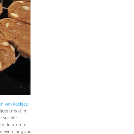
n van koekjes.
ijden nooit in
e sociale
 om de uren te
enleven lang aan