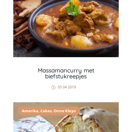
Massamancurry met
biefstukreepjes
05 04 2019
Amerika
,
Cakes
,
Onno Kleyn