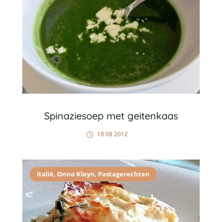
Spinaziesoep met geitenkaas
18 08 2012
Italië
,
Onno Kleyn
,
Pastagerechten