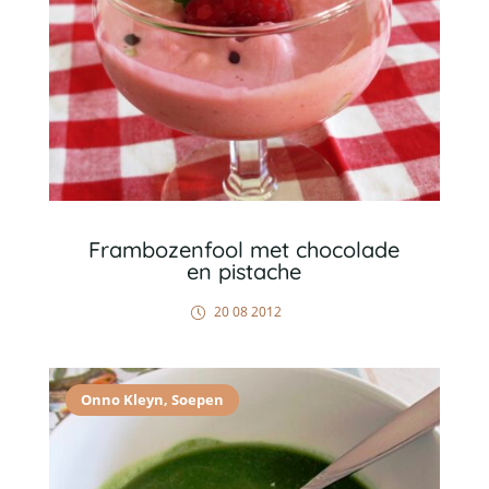
Frambozenfool met chocolade
en pistache
20 08 2012
Onno Kleyn
,
Soepen