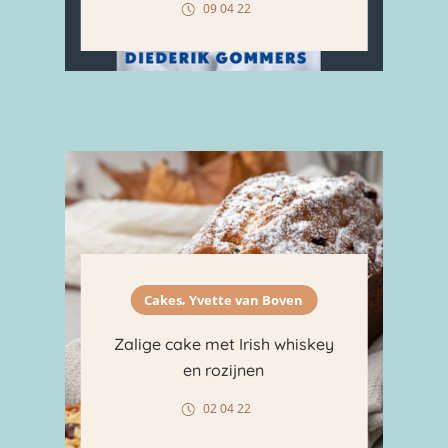
09 04 22
,
Cakes
Yvette van Boven
Zalige cake met Irish whiskey
en rozijnen
02 04 22