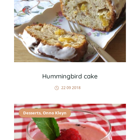
Hummingbird cake
22 09 2018
Desserts
,
Onno Kleyn