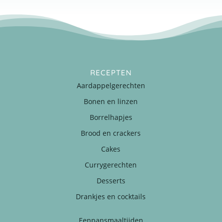
RECEPTEN
Aardappelgerechten
Bonen en linzen
Borrelhapjes
Brood en crackers
Cakes
Currygerechten
Desserts
Drankjes en cocktails
Eenpansmaaltijden