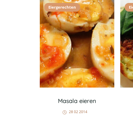
Eiergerechten
E
Masala eieren
28 02 2014