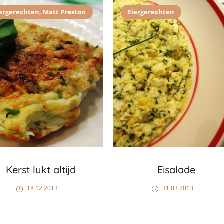
iergerechten
,
Matt Preston
Eiergerechten
Kerst lukt altijd
Eisalade
18 12 2013
31 03 2013