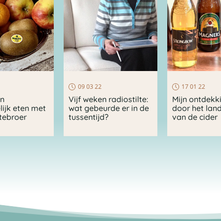
09 03 22
17 01 22
en
Vijf weken radiostilte:
Mijn ontdekk
ijk eten met
wat gebeurde er in de
door het lan
tebroer
tussentijd?
van de cider