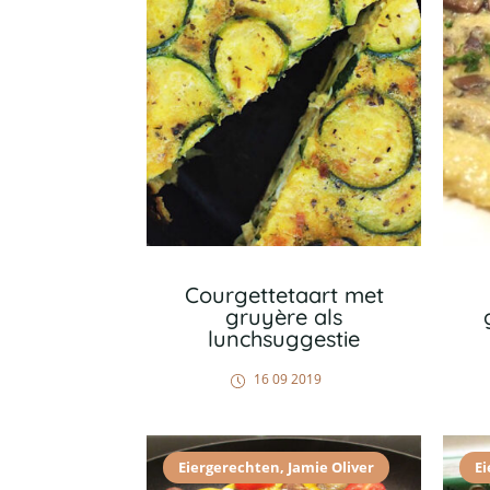
Courgettetaart met
gruyère als
lunchsuggestie
16 09 2019
Eiergerechten
,
Jamie Oliver
E