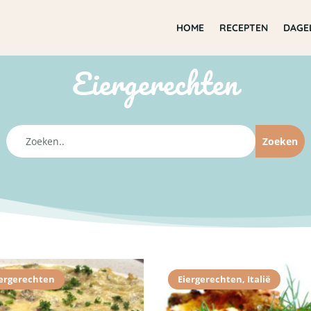
HOME
RECEPTEN
DAGE
Eiergerechten
iergerechten
Eiergerechten
,
Italië