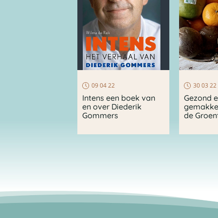
09 04 22
30 03 22
Intens een boek van
Gezond 
en over Diederik
gemakkel
Gommers
de Groen