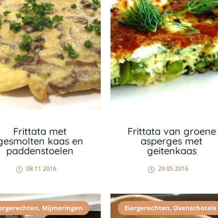
Frittata met
Frittata van groene
gesmolten kaas en
asperges met
paddenstoelen
geitenkaas
08 11 2016
29 05 2016
iergerechten
,
Mijmeringen
Eiergerechten
,
Ovenschotels