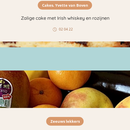
,
Cakes
Yvette van Boven
Zalige cake met Irish whiskey en rozijnen
02 04 22
Zeeuws lekkers