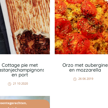
Cottage pie met
Orzo met aubergine
astanjechampignons
en mozzarella
en port
26 06 2019
21 10 2020
roentegerechten
,