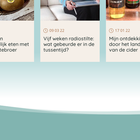
09 03 22
17 01 22
en
Vijf weken radiostilte:
Mijn ontdekk
ijk eten met
wat gebeurde er in de
door het lan
tebroer
tussentijd?
van de cider