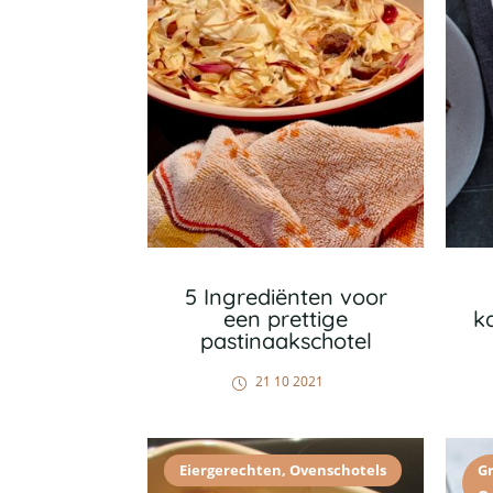
5 Ingrediënten voor
een prettige
k
pastinaakschotel
21 10 2021
Eiergerechten
,
Ovenschotels
G