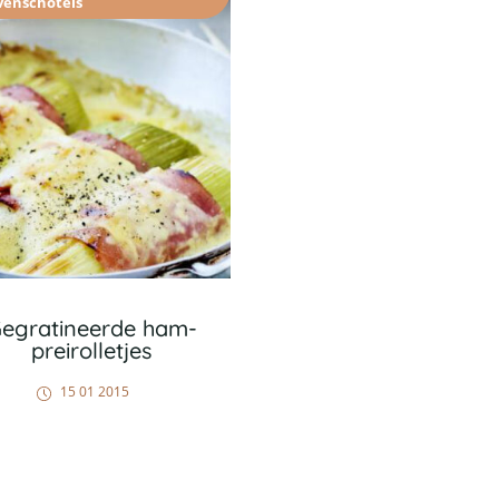
venschotels
egratineerde ham-
preirolletjes
15 01 2015