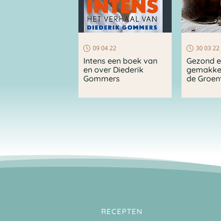
09 04 22
30 03 22
Intens een boek van
Gezond 
en over Diederik
gemakkel
Gommers
de Groen
RECEPTEN