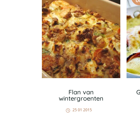
O
Flan van
G
wintergroenten
25 01 2015