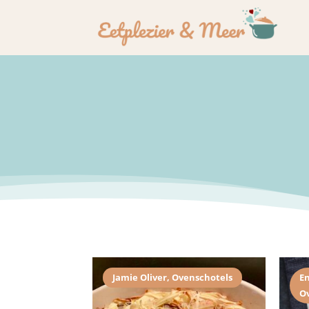
Jamie Oliver
,
Ovenschotels
E
O