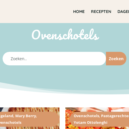
HOME
RECEPTEN
DAGE
Ovenschotels
ngeland
,
Mary Berry
,
Ovenschotels
,
Pastagerecht
venschotels
Yotam Ottolenghi