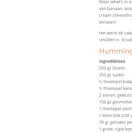
Maar what’s in a
van banaan, anan
cream cheesefro
verlaten!
Het werd dé cake
smullen is. Krui
Humming
Ingrediënten
250 gr bloem
250 gr suiker
½ theelepel bak
½ theelepel kane
2 eieren, gekluts
150 gr gesmolte
1 theelepel vanil
1 klein blik (230
70 gr gehakte pe
1 grote, rijpe b