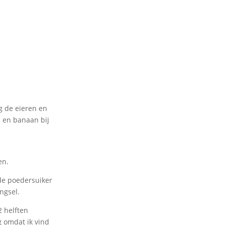
g de eieren en
n en banaan bij
en.
de poedersuiker
ngsel.
 helften
 omdat ik vind