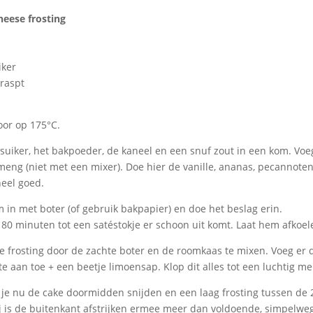
eese frosting
iker
eraspt
or op 175°C.
uiker, het bakpoeder, de kaneel en een snuf zout in een kom. Voe
meng (niet met een mixer). Doe hier de vanille, ananas, pecannote
eel goed.
 in met boter (of gebruik bakpapier) en doe het beslag erin.
 80 minuten tot een satéstokje er schoon uit komt. Laat hem afkoel
 frosting door de zachte boter en de roomkaas te mixen. Voeg er 
e aan toe + een beetje limoensap. Klop dit alles tot een luchtig me
e nu de cake doormidden snijden en een laag frosting tussen de 2
 is de buitenkant afstrijken ermee meer dan voldoende, simpelweg