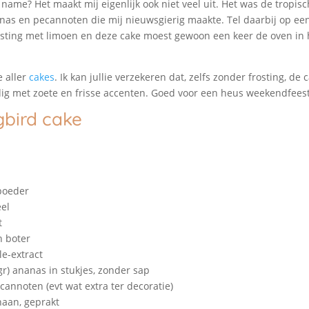
 name? Het maakt mij eigenlijk ook niet veel uit. Het was de tropis
as en pecannoten die mij nieuwsgierig maakte. Tel daarbij op een
sting met limoen en deze cake moest gewoon een keer de oven in h
 aller
cakes
. Ik kan jullie verzekeren dat, zelfs zonder frosting, de
dig met zoete en frisse accenten. Goed voor een heus weekendfeest
bird cake
poeder
el
t
n boter
le-extract
 gr) ananas in stukjes, zonder sap
cannoten (evt wat extra ter decoratie)
anaan, geprakt