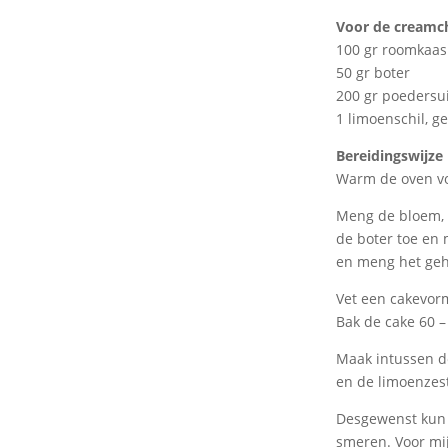
Voor de creamch
100 gr roomkaas
50 gr boter
200 gr poedersu
1 limoenschil, g
Bereidingswijze
Warm de oven vo
Meng de bloem, s
de boter toe en 
en meng het geh
Vet een cakevorm
Bak de cake 60 –
Maak intussen de
en de limoenzest
Desgewenst kun j
smeren. Voor mij