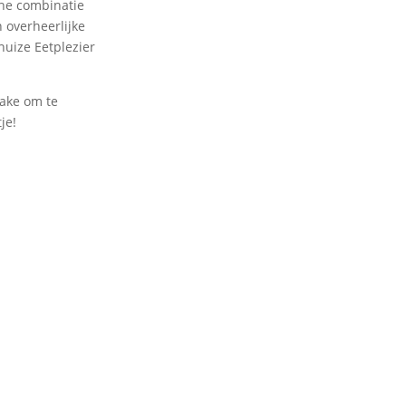
che combinatie
 overheerlijke
uize Eetplezier
 cake om te
je!