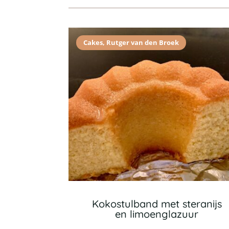
Cakes
,
Rutger van den Broek
Kokostulband met steranijs
en limoenglazuur