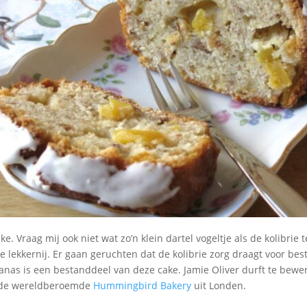
. Vraag mij ook niet wat zo’n klein dartel vogeltje als de kolibrie 
e lekkernij. Er gaan geruchten dat de kolibrie zorg draagt voor bes
anas is een bestanddeel van deze cake. Jamie Oliver durft te bew
n de wereldberoemde
Hummingbird Bakery
uit Londen.