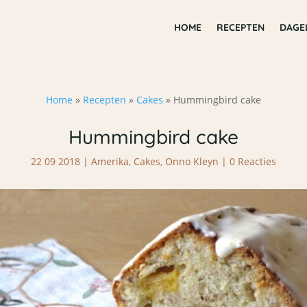
HOME
RECEPTEN
DAGE
Home
»
Recepten
»
Cakes
»
Hummingbird cake
Hummingbird cake
22 09 2018
|
Amerika
,
Cakes
,
Onno Kleyn
|
0 Reacties