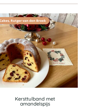
Cakes
,
Rutger van den Broek
Kersttulband met
amandelspijs