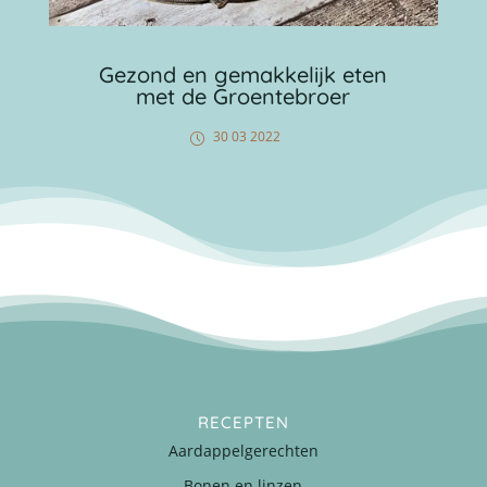
Gezond en gemakkelijk eten
met de Groentebroer
30 03 2022
RECEPTEN
Aardappelgerechten
Bonen en linzen