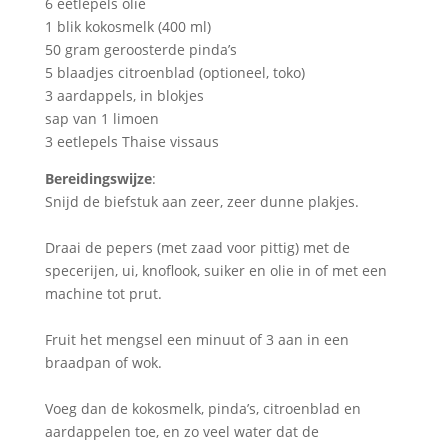
6 eetlepels olie
1 blik kokosmelk (400 ml)
50 gram geroosterde pinda’s
5 blaadjes citroenblad (optioneel, toko)
3 aardappels, in blokjes
sap van 1 limoen
3 eetlepels Thaise vissaus
Bereidingswijze
:
Snijd de biefstuk aan zeer, zeer dunne plakjes.
Draai de pepers (met zaad voor pittig) met de
specerijen, ui, knoflook, suiker en olie in of met een
machine tot prut.
Fruit het mengsel een minuut of 3 aan in een
braadpan of wok.
Voeg dan de kokosmelk, pinda’s, citroenblad en
aardappelen toe, en zo veel water dat de