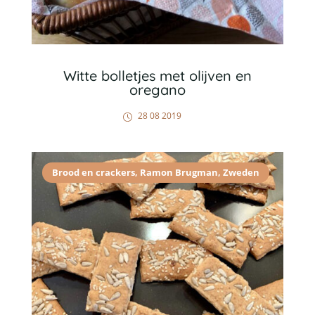
Witte bolletjes met olijven en
oregano
28 08 2019
Brood en crackers
,
Ramon Brugman
,
Zweden