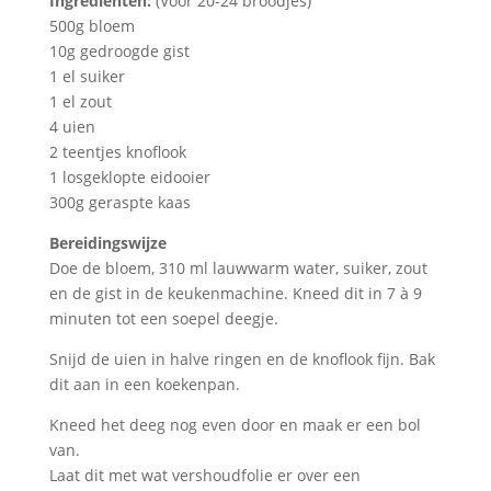
Ingrediënten:
(Voor 20-24 broodjes)
500g bloem
10g gedroogde gist
1 el suiker
1 el zout
4 uien
2 teentjes knoflook
1 losgeklopte eidooier
300g geraspte kaas
Bereidingswijze
Doe de bloem, 310 ml lauwwarm water, suiker, zout
en de gist in de keukenmachine. Kneed dit in 7 à 9
minuten tot een soepel deegje.
Snijd de uien in halve ringen en de knoflook fijn. Bak
dit aan in een koekenpan.
Kneed het deeg nog even door en maak er een bol
van.
Laat dit met wat vershoudfolie er over een