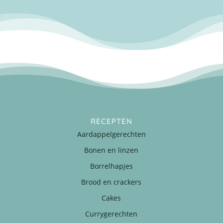
RECEPTEN
Aardappelgerechten
Bonen en linzen
Borrelhapjes
Brood en crackers
Cakes
Currygerechten