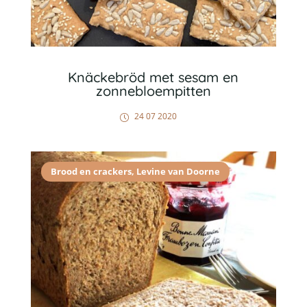
Knäckebröd met sesam en
zonnebloempitten
24 07 2020
Brood en crackers
,
Levine van Doorne