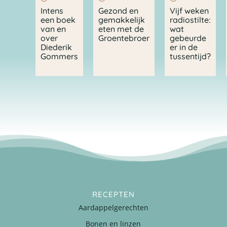
Intens
Gezond en
Vijf weken
een boek
gemakkelijk
radiostilte:
van en
eten met de
wat
over
Groentebroer
gebeurde
Diederik
er in de
Gommers
tussentijd?
RECEPTEN
Aardappelgerechten
Bonen en linzen