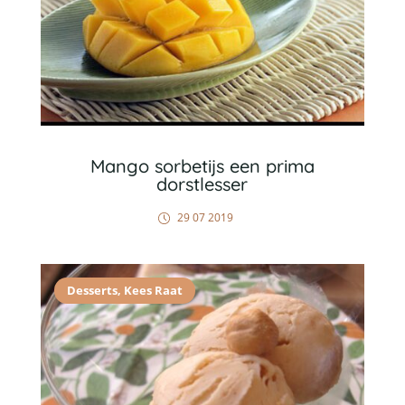
Mango sorbetijs een prima
dorstlesser
29 07 2019
Desserts
,
Kees Raat