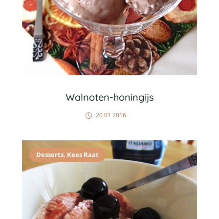
Walnoten-honingijs
20 01 2016
Desserts
,
Kees Raat