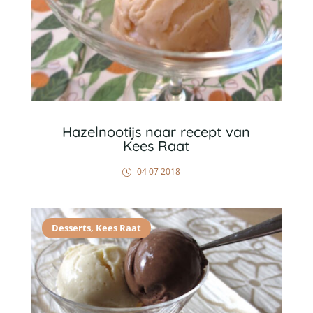
Hazelnootijs naar recept van
Kees Raat
04 07 2018
Desserts
,
Kees Raat