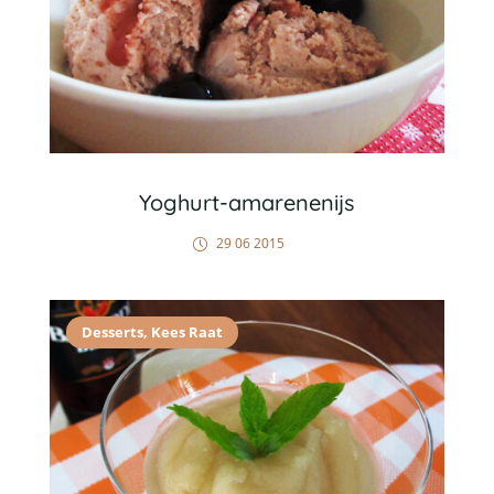
Yoghurt-amarenenijs
29 06 2015
Desserts
,
Kees Raat