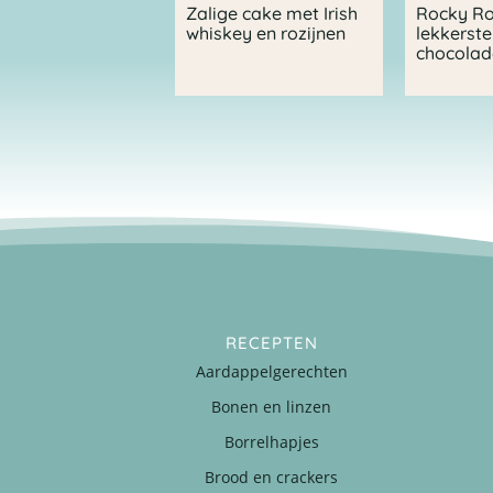
Zalige cake met Irish
Rocky R
whiskey en rozijnen
lekkerste
chocola
RECEPTEN
Aardappelgerechten
Bonen en linzen
Borrelhapjes
Brood en crackers