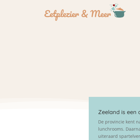
Zeeland is een a
De provincie kent n
lunchrooms. Daarnaa
uiteraard spartelve