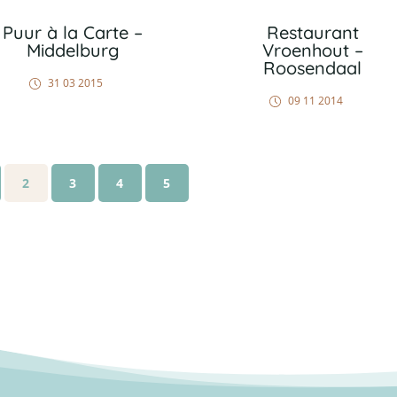
Puur à la Carte –
Restaurant
Middelburg
Vroenhout –
Roosendaal
31 03 2015
09 11 2014
2
3
4
5