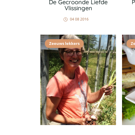
De Gecroonde Liefde
P
Vlissingen
04 08 2016
Zeeuws lekkers
Z