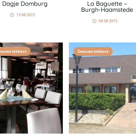
Dagje Domburg
La Baguette –
Burgh-Haamstede
13 08 2015
04 08 2015
eeuws lekkers
Zeeuws lekkers