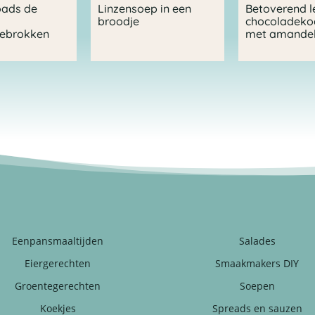
oads de
Linzensoep in een
Betoverend l
broodje
chocoladeko
debrokken
met amandel
Eenpansmaaltijden
Salades
Eiergerechten
Smaakmakers DIY
Groentegerechten
Soepen
Koekjes
Spreads en sauzen