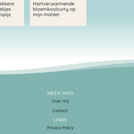
ekkere
Hartverwarmende
ekjes
bloemkoolcurry op
spijs
mijn manier
MEER INFO
Over mij
Contact
LINKS
Privacy Policy