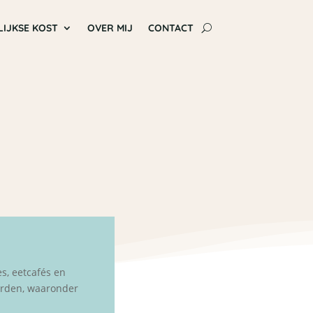
LIJKSE KOST
OVER MIJ
CONTACT
es, eetcafés en
worden, waaronder