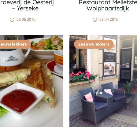
roeverij de Oesterij
Restaurant Meliefst
– Yerseke
Wolphaartsdijk
06 06 2016
03 04 2016
eeuws lekkers
Zeeuws lekkers