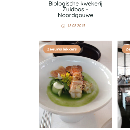
Biologische kwekerij
Zuidbos –
Noordgouwe
18 08 2015
Zeeuws lekkers
Z