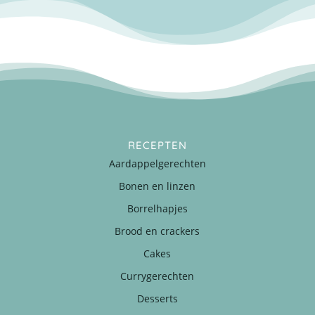
RECEPTEN
Aardappelgerechten
Bonen en linzen
Borrelhapjes
Brood en crackers
Cakes
Currygerechten
Desserts