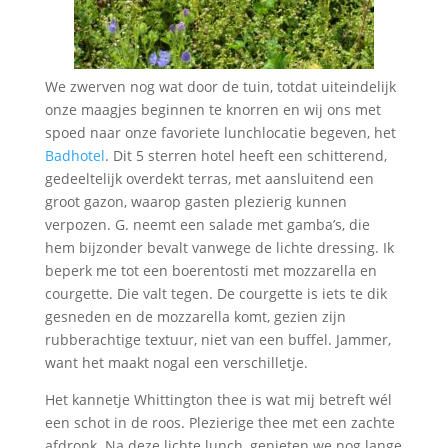
We zwerven nog wat door de tuin, totdat uiteindelijk
onze maagjes beginnen te knorren en wij ons met
spoed naar onze favoriete lunchlocatie begeven, het
Badhotel
. Dit 5 sterren hotel heeft een schitterend,
gedeeltelijk overdekt terras, met aansluitend een
groot gazon, waarop gasten plezierig kunnen
verpozen. G. neemt een salade met gamba’s, die
hem bijzonder bevalt vanwege de lichte dressing. Ik
beperk me tot een boerentosti met mozzarella en
courgette. Die valt tegen. De courgette is iets te dik
gesneden en de mozzarella komt, gezien zijn
rubberachtige textuur, niet van een buffel. Jammer,
want het maakt nogal een verschilletje.
Het kannetje Whittington thee is wat mij betreft wél
een schot in de roos. Plezierige thee met een zachte
afdronk. Na deze lichte lunch, genieten we nog lange