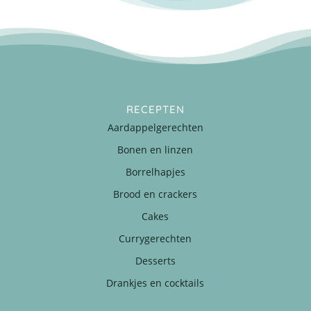
RECEPTEN
Aardappelgerechten
Bonen en linzen
Borrelhapjes
Brood en crackers
Cakes
Currygerechten
Desserts
Drankjes en cocktails