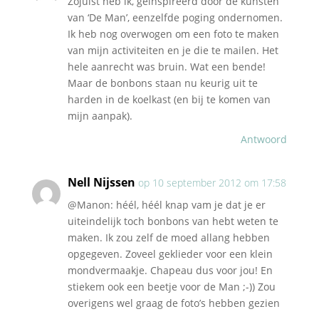
Zojuist heb ik, geïnspireerd door de kunsten
van ‘De Man’, eenzelfde poging ondernomen.
Ik heb nog overwogen om een foto te maken
van mijn activiteiten en je die te mailen. Het
hele aanrecht was bruin. Wat een bende!
Maar de bonbons staan nu keurig uit te
harden in de koelkast (en bij te komen van
mijn aanpak).
Antwoord
Nell Nijssen
op 10 september 2012 om 17:58
@Manon: héél, héél knap vam je dat je er
uiteindelijk toch bonbons van hebt weten te
maken. Ik zou zelf de moed allang hebben
opgegeven. Zoveel geklieder voor een klein
mondvermaakje. Chapeau dus voor jou! En
stiekem ook een beetje voor de Man ;-)) Zou
overigens wel graag de foto’s hebben gezien