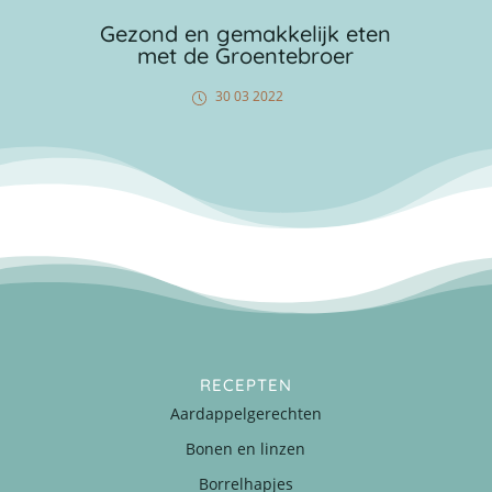
Gezond en gemakkelijk eten
met de Groentebroer
30 03 2022
RECEPTEN
Aardappelgerechten
Bonen en linzen
Borrelhapjes