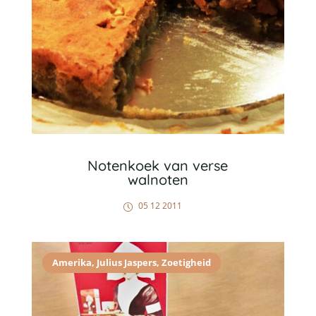
Notenkoek van verse
walnoten
05 12 2011
Amerika
,
Julius Jaspers
,
Zoetigheid