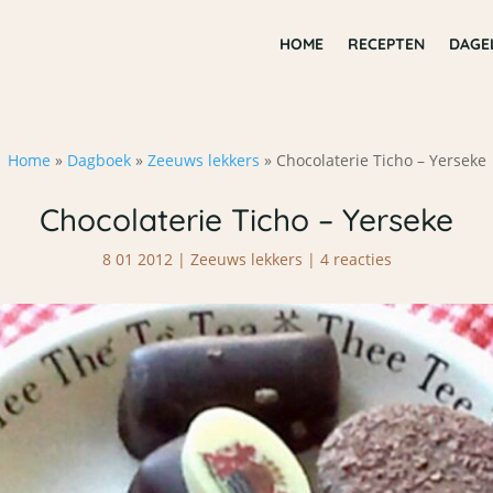
HOME
RECEPTEN
DAGE
Home
»
Dagboek
»
Zeeuws lekkers
»
Chocolaterie Ticho – Yerseke
Chocolaterie Ticho – Yerseke
8 01 2012
|
Zeeuws lekkers
|
4 reacties