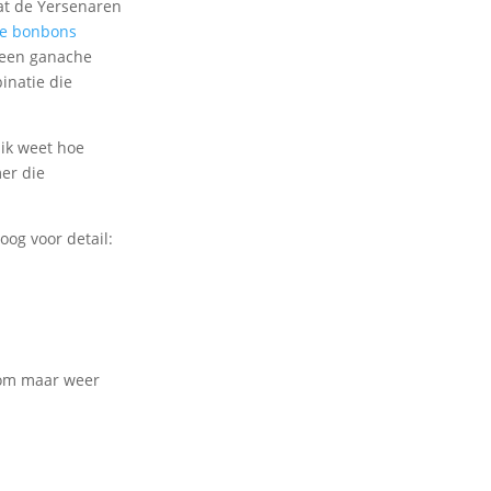
dat de Yersenaren
ere bonbons
 een ganache
inatie die
 ik weet hoe
mer die
og voor detail:
arom maar weer