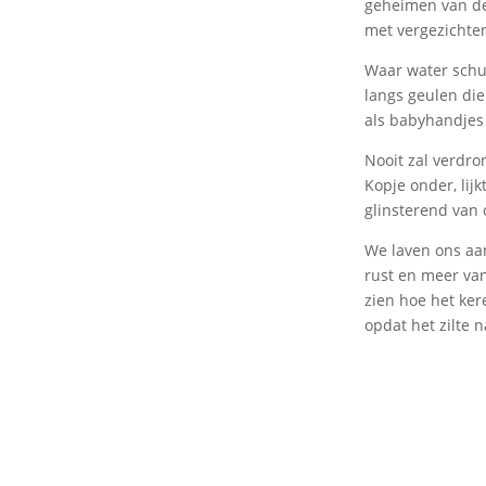
geheimen van dez
met vergezichten
Waar water schuu
langs geulen di
als babyhandjes
Nooit zal verdro
Kopje onder, lijk
glinsterend van 
We laven ons aan
rust en meer van
zien hoe het kere
opdat het zilte n