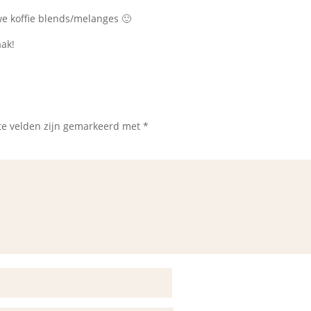
we koffie blends/melanges 🙂
aak!
te velden zijn gemarkeerd met
*