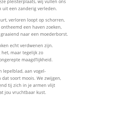
e pleisterplaats, wij vullen ons
 uit een zanderig verleden.
rt, verloren loopt op schorren,
e ontheemd een haven zoeken,
 graaiend naar een moederborst.
nken echt verdwenen zijn.
t het, maar tegelijk zo
ongerepte maagd’lijkheid.
 lepelblad, aan vogel-
 dat soort moois. We zwijgen,
nd tij zich in je armen vlijt
at jou vruchtbaar kust.