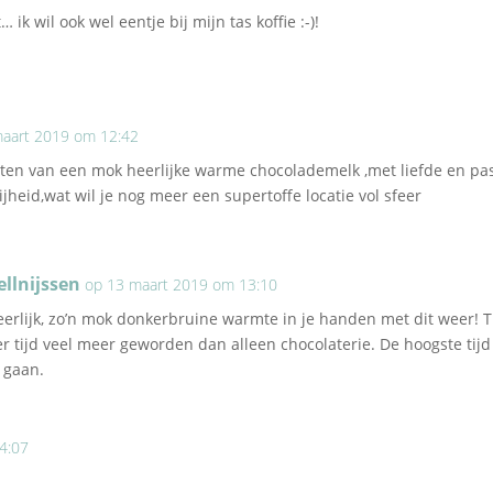
 ik wil ook wel eentje bij mijn tas koffie :-)!
maart 2019 om 12:42
en van een mok heerlijke warme chocolademelk ,met liefde en pas
ijheid,wat wil je nog meer een supertoffe locatie vol sfeer
ellnijssen
op 13 maart 2019 om 13:10
eerlijk, zo’n mok donkerbruine warmte in je handen met dit weer! T
er tijd veel meer geworden dan alleen chocolaterie. De hoogste ti
 gaan.
4:07