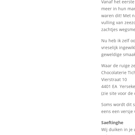
Vanaf het eerste
meer in hun mar
waren dit! Met 
vulling van zee
zachtjes wegsmelt
Nu heb ik zelf 
vreselijk ingewi
geweldige smaak
Waar de ruige ze
Chocolaterie Tic
Vierstraat 10
4401 EA Yersek
(zie site voor de
Soms wordt dit s
eens een versje 
Saeftinghe
Wij duiken in je 