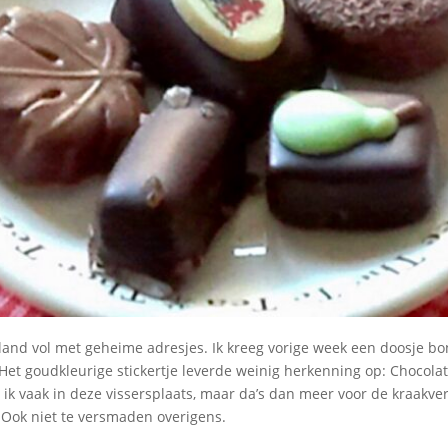
eland vol met geheime adresjes. Ik kreeg vorige week een doosje b
 Het goudkleurige stickertje leverde weinig herkenning op: Chocolat
ik vaak in deze vissersplaats, maar da’s dan meer voor de kraakv
 Ook niet te versmaden overigens.