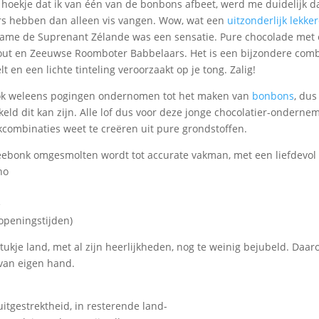
 hoekje dat ik van één van de bonbons afbeet, werd me duidelijk 
s hebben dan alleen vis vangen. Wow, wat een
uitzonderlijk lekk
name de Suprenant Zélande was een sensatie. Pure chocolade met
zout en Zeeuwse Roomboter Babbelaars. Het is een bijzondere comb
 en een lichte tinteling veroorzaakt op je tong. Zalig!
ook weleens pogingen ondernomen tot het maken van
bonbons
, dus
kkeld dit kan zijn. Alle lof dus voor deze jonge chocolatier-onderne
combinaties weet te creëren uit pure grondstoffen.
ebonk omgesmolten wordt tot accurate vakman, met een liefdevol o
ho
e
 openingstijden)
tukje land, met al zijn heerlijkheden, nog te weinig bejubeld. Da
van eigen hand.
uitgestrektheid, in resterende land-