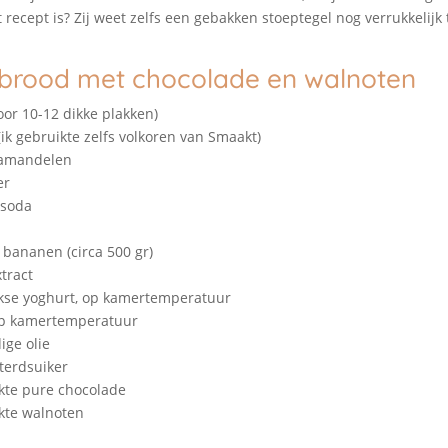
 recept is? Zij weet zelfs een gebakken stoeptegel nog verrukkelijk
rood met chocolade en walnoten
oor 10-12 dikke plakken)
(ik gebruikte zelfs volkoren van Smaakt)
 amandelen
er
 soda
e bananen (circa 500 gr)
xtract
iekse yoghurt, op kamertemperatuur
 op kamertemperatuur
ige olie
sterdsuiker
kte pure chocolade
kte walnoten