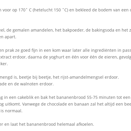
 voor op 170˚ C (hetelucht 150 ˚C) en bekleed de bodem van een 
eel, de gemalen amandelen, het bakpoeder, de bakingsoda en het z
en apart.
n prak ze goed fijn in een kom waar later alle ingrediënten in pas
extract erdoor, daarna de yoghurt en één voor één de eieren, gevol
ker.
emengd is, beetje bij beetje, het rijst-amandelmengsel erdoor.
lade en de walnoten erdoor.
g in een cakeblik en bak het bananenbrood 55-75 minuten tot een 
g uitkomt. Vanwege de chocolade en banaan zal het altijd een bee
 is normaal.
er en laat het bananenbrood helemaal afkoelen.