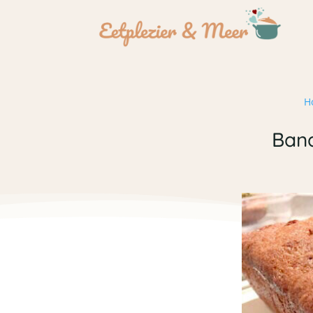
H
Ban