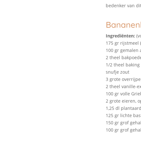
bedenker van dit
Bananenb
Ingrediënten:
(v
175 gr rijstmeel 
100 gr gemalen
2 theel bakpoed
1/2 theel baking
snufje zout
3 grote overrijp
2 theel vanille-e
100 gr volle Gr
2 grote eieren,
1,25 dl plantaard
125 gr lichte ba
150 gr grof geha
100 gr grof geha