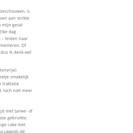
 beschouwen, is
ven aan strikte
n mijn geval
 Elke dag
n – leiden naar
imenteren. Of
 dus ik denk wel
tenvrije)
eetje smakelijk
 traktatie
, toch niet meer
jd met tarwe- of
oor gebruikte.
uïge cake met
lla Lawson de