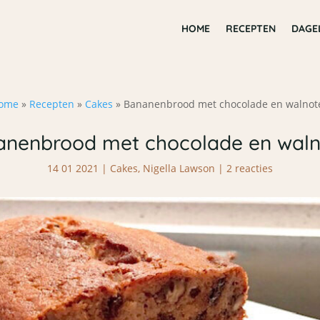
HOME
RECEPTEN
DAGE
ome
»
Recepten
»
Cakes
»
Bananenbrood met chocolade en walnot
anenbrood met chocolade en waln
14 01 2021
|
Cakes
,
Nigella Lawson
|
2 reacties