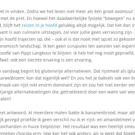
el in vinden. Zodra we het leven niet meer als één groot avontuur
met de pret. En hoewel het daadwerkelijke fysieke “bewegen” nu e
 blijft het
reizen in je hoofd
gelukkig altijd mogelijk. Dat het dan i
nt is aan culinaire uitstapjes, zal voor jullie geen verrassing zijn.
n hoofd trajecten op, die – ook al is dat nooit met opzet zo gekoze
onomisch landschap. Ik ken geen scrupules ten aanzien van exper
osofie van Pippi Langkous te blijven: ik heb het nog nooit geproefd,
Ofwel: ook een slechte ervaring is een ervaring.
vandaag begint bij glutenvrije alternatieven. Dat rijstmeel als (glu
tarwe)bloem: kon dat eigenlijk wel? En zou het je baksels ook een b
aak van rijst niet enorm dominant zijn en zou het niet eerder een
jarige alternatievelingen die, getroebleerd door een walm van wiet
 aten?
het antwoord. Al meerdere malen bakte ik bananenbrood, maar alti
ijk gezegd proefde ik geen verschil nu ik er rijst- en amandelmeel v
oorhanden in huize Eetplezier. Het resultaat was een heerlijk sme
etjes chocola erin. Hoe kan het ook anders, als je weet dat Nige