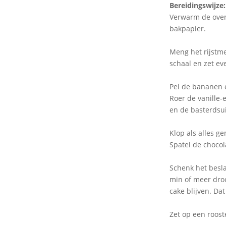
Bereidingswijze:
Verwarm de oven
bakpapier.
Meng het rijstm
schaal en zet ev
Pel de bananen e
Roer de vanille-
en de basterdsui
Klop als alles g
Spatel de choco
Schenk het besla
min of meer droo
cake blijven. Dat
Zet op een roost