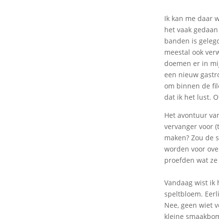
Ik kan me daar w
het vaak gedaan 
banden is gelegd,
meestal ook verwa
doemen er in mij
een nieuw gastr
om binnen de fil
dat ik het lust. 
Het avontuur van 
vervanger voor (
maken? Zou de sm
worden voor over
proefden wat ze
Vandaag wist ik 
speltbloem. Eerl
Nee, geen wiet v
kleine smaakbomm