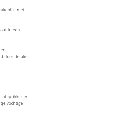
cakeblik met
out in een
sen.
gd door de olie
sateprikker er
tje vochtige