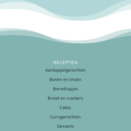
RECEPTEN
Aardappelgerechten
Bonen en linzen
Borrelhapjes
Brood en crackers
Cakes
Currygerechten
Desserts