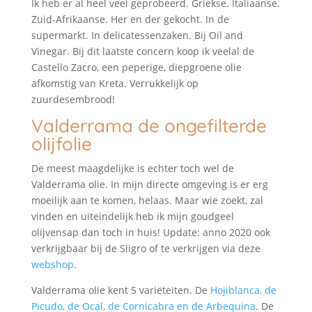
Ik heb er al heel veel geprobeerd. Griekse. Italiaanse.
Zuid-Afrikaanse. Her en der gekocht. In de
supermarkt. In delicatessenzaken. Bij Oil and
Vinegar. Bij dit laatste concern koop ik veelal de
Castello Zacro, een peperige, diepgroene olie
afkomstig van Kreta. Verrukkelijk op
zuurdesembrood!
Valderrama de ongefilterde
olijfolie
De meest maagdelijke is echter toch wel de
Valderrama olie. In mijn directe omgeving is er erg
moeilijk aan te komen, helaas. Maar wie zoekt, zal
vinden en uiteindelijk heb ik mijn goudgeel
olijvensap dan toch in huis! Update: anno 2020 ook
verkrijgbaar bij de Sligro of te verkrijgen via deze
webshop
.
Valderrama olie kent 5 variëteiten. De
Hojiblanca, de
Picudo, de Ocal, de Cornicabra en de Arbequina
. De