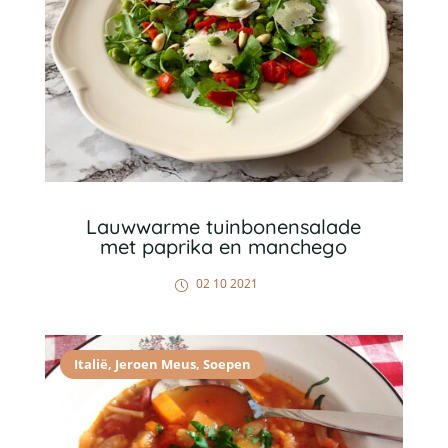
Lauwwarme tuinbonensalade
met paprika en manchego
02 10 2021
Italië
,
Jeroen Meus
,
Soepen