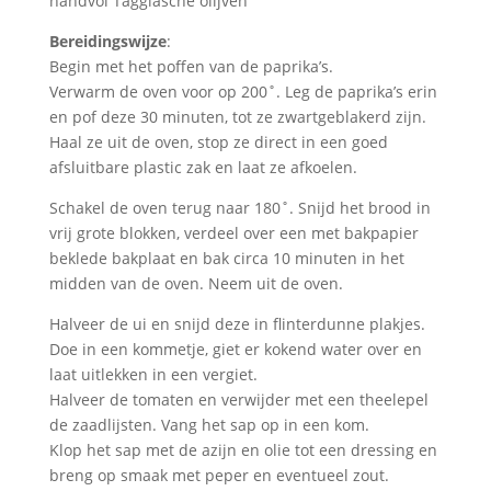
handvol Taggiasche olijven
Bereidingswijze
:
Begin met het poffen van de paprika’s.
Verwarm de oven voor op 200˚. Leg de paprika’s erin
en pof deze 30 minuten, tot ze zwartgeblakerd zijn.
Haal ze uit de oven, stop ze direct in een goed
afsluitbare plastic zak en laat ze afkoelen.
Schakel de oven terug naar 180˚. Snijd het brood in
vrij grote blokken, verdeel over een met bakpapier
beklede bakplaat en bak circa 10 minuten in het
midden van de oven. Neem uit de oven.
Halveer de ui en snijd deze in flinterdunne plakjes.
Doe in een kommetje, giet er kokend water over en
laat uitlekken in een vergiet.
Halveer de tomaten en verwijder met een theelepel
de zaadlijsten. Vang het sap op in een kom.
Klop het sap met de azijn en olie tot een dressing en
breng op smaak met peper en eventueel zout.