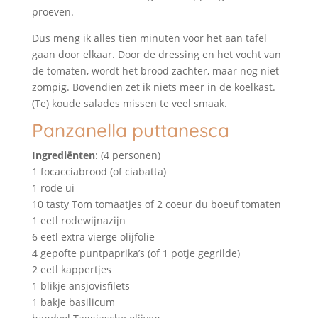
proeven.
Dus meng ik alles tien minuten voor het aan tafel
gaan door elkaar. Door de dressing en het vocht van
de tomaten, wordt het brood zachter, maar nog niet
zompig. Bovendien zet ik niets meer in de koelkast.
(Te) koude salades missen te veel smaak.
Panzanella puttanesca
Ingrediënten
: (4 personen)
1 focacciabrood (of ciabatta)
1 rode ui
10 tasty Tom tomaatjes of 2 coeur du boeuf tomaten
1 eetl rodewijnazijn
6 eetl extra vierge olijfolie
4 gepofte puntpaprika’s (of 1 potje gegrilde)
2 eetl kappertjes
1 blikje ansjovisfilets
1 bakje basilicum