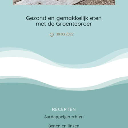
Gezond en gemakkelijk eten
met de Groentebroer
30 03 2022
RECEPTEN
Aardappelgerechten
Bonen en linzen