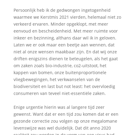
Persoonlijk heb ik de gedwongen ingetogenheid
waarmee we Kerstmis 2021 vierden, helemaal niet zo
verkeerd ervaren. Minder opgeklopt, met meer
eenvoud en bescheidenheid. Met meer ruimte voor
inkeer en bezinning, althans daar wil ik in geloven.
Laten we er ook maar een beetje aan wennen, dat
niet al onze wensen maakbaar zijn. En dat wij onze
driften enigszins dienen te beteugelen, als het gaat
om zaken zoals bio-industrie, co2-uitstoot, het
kappen van bomen, onze buitenproportionele
vliegbewegingen, het verkwanselen van de
biodiversiteit en last but not least: het overvloedig
consumeren van teveel niet-essentiële zaken.
Enige urgentie hierin was al langere tijd zeer
gewenst. Want dat er een tijd zou komen dat er een
gezonde correctie zou volgen op onze megalomane
levenswijze was wel duidelijk. Dat dit anno 2020
realiteit zou worden in de vorm van een virus had