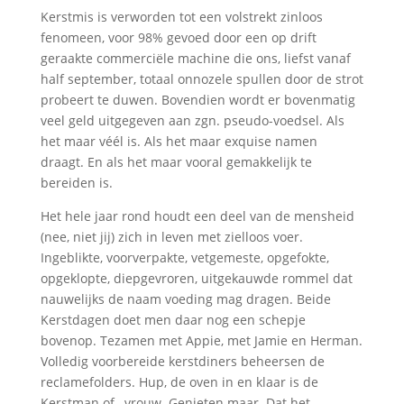
Kerstmis is verworden tot een volstrekt zinloos
fenomeen, voor 98% gevoed door een op drift
geraakte commerciële machine die ons, liefst vanaf
half september, totaal onnozele spullen door de strot
probeert te duwen. Bovendien wordt er bovenmatig
veel geld uitgegeven aan zgn. pseudo-voedsel. Als
het maar véél is. Als het maar exquise namen
draagt. En als het maar vooral gemakkelijk te
bereiden is.
Het hele jaar rond houdt een deel van de mensheid
(nee, niet jij) zich in leven met zielloos voer.
Ingeblikte, voorverpakte, vetgemeste, opgefokte,
opgeklopte, diepgevroren, uitgekauwde rommel dat
nauwelijks de naam voeding mag dragen. Beide
Kerstdagen doet men daar nog een schepje
bovenop. Tezamen met Appie, met Jamie en Herman.
Volledig voorbereide kerstdiners beheersen de
reclamefolders. Hup, de oven in en klaar is de
Kerstman of –vrouw. Genieten maar. Dat het