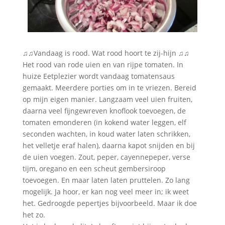
♫♫Vandaag is rood. Wat rood hoort te zij-hijn ♫♫
Het rood van rode uien en van rijpe tomaten. In
huize Eetplezier wordt vandaag tomatensaus
gemaakt. Meerdere porties om in te vriezen. Bereid
op mijn eigen manier. Langzaam veel uien fruiten,
daarna veel fijngewreven knoflook toevoegen, de
tomaten emonderen (in kokend water leggen, elf
seconden wachten, in koud water laten schrikken,
het velletje eraf halen), daarna kapot snijden en bij
de uien voegen. Zout, peper, cayennepeper, verse
tijm, oregano en een scheut gembersiroop
toevoegen. En maar laten laten pruttelen. Zo lang
mogelijk. Ja hoor, er kan nog veel meer in; ik weet
het. Gedroogde pepertjes bijvoorbeeld. Maar ik doe
het zo.