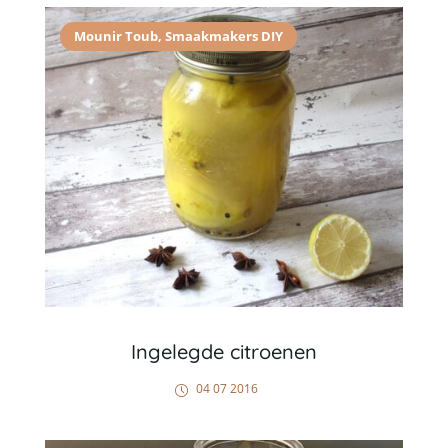
Mounir Toub
,
Smaakmakers DIY
Ingelegde citroenen
04 07 2016