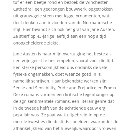
tuf er een beetje rond en bezoek de Winchester
Cathedral, een gedrongen bouwwerk, opgetrokken
uit grauw-gele steen met logge ornamenten, wat
doet denken aan invloeden van de Normandische
stijl. Hier bevindt zich ook het graf van Jane Austen.
Ze stierf op 43-jarige leeftijd aan een nog altijd
onopgehelderde ziekte.
Jane Austen is naar mijn overtuiging het beste als
een vrije geest te bestempelen, vooral voor die tijd.
Een sterke persoonlijkheid die, ondanks de vele
fysieke ongemakken, doet waar ze goed in is,
namelijk schrijven. Haar bekendste werken zijn
Sense and Sensibility, Pride and Prejudice en Emma.
Deze romans vormen een kritische tegenhanger op
de zgn sentimentele romans,
een literair genre dat
in de tweede helft van de achttiende eeuw erg
populair was. Ze gaat vaak uitgebreid in op de
morele kwesties die destijds speelden, waaronder de
afhankelijkheid van het huwelijk, waardoor vrouwen