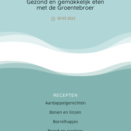
Gezond en gemakkelijk eten
met de Groentebroer
30 03 2022
RECEPTEN
Aardappelgerechten
Bonen en linzen
Borrelhapjes
Brood en crackers