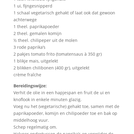
1 ui, fijngesnipperd
1 schaal vegetarisch gehakt of laat ook dat gewoon
achterwege
1 theel. paprikapoeder
2 theel. gemalen komijn
½ theel. chilipeper uit de molen
3 rode paprika’s
2 pakjes tomato frito (tomatensaus à 350 gr)
1 blikje mais, uitgelekt
2 blikken chilibonen (400 gr), uitgelekt
crème fraîche
Bereidingswijze:
Verhit de olie in een hapjespan en fruit de ui en
knoflook in enkele minuten glazig.
Voeg nu het (vegetarische) gehakt toe, samen met de
paprikapoeder, komijn en chilipoeder toe en bak op
middelhoog vuur.
Schep regelmatig om.
Halveer ondertussen de paprika’s en verwijder de