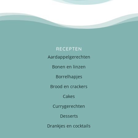
RECEPTEN
Aardappelgerechten
Bonen en linzen
Borrelhapjes
Brood en crackers
Cakes
Currygerechten
Desserts
Drankjes en cocktails