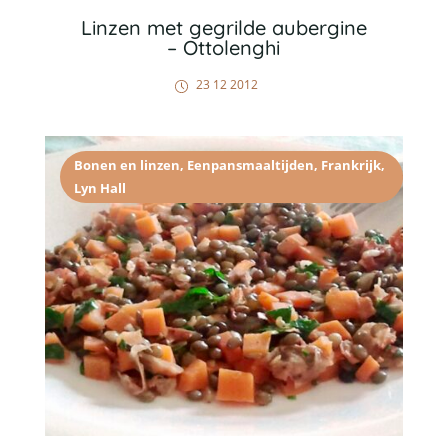
Linzen met gegrilde aubergine
– Ottolenghi
23 12 2012
Bonen en linzen
,
Eenpansmaaltijden
,
Frankrijk
,
Lyn Hall