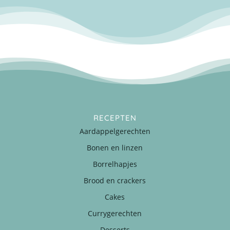
RECEPTEN
Aardappelgerechten
Bonen en linzen
Borrelhapjes
Brood en crackers
Cakes
Currygerechten
Desserts