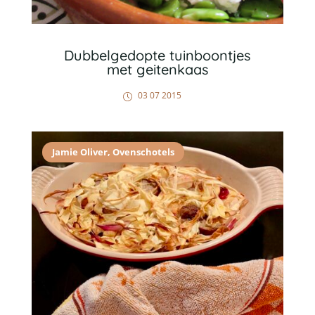
Dubbelgedopte tuinboontjes
met geitenkaas
03 07 2015
Jamie Oliver
,
Ovenschotels