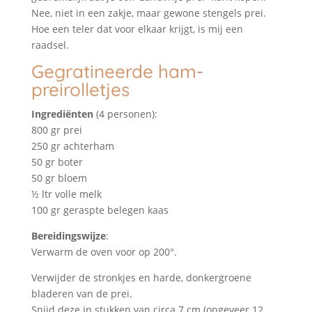
Nee, niet in een zakje, maar gewone stengels prei.
Hoe een teler dat voor elkaar krijgt, is mij een
raadsel.
Gegratineerde ham-
preirolletjes
Ingrediënten
(4 personen):
800 gr prei
250 gr achterham
50 gr boter
50 gr bloem
½ ltr volle melk
100 gr geraspte belegen kaas
Bereidingswijze
:
Verwarm de oven voor op 200°.
Verwijder de stronkjes en harde, donkergroene
bladeren van de prei.
Snijd deze in stukken van circa 7 cm (ongeveer 12