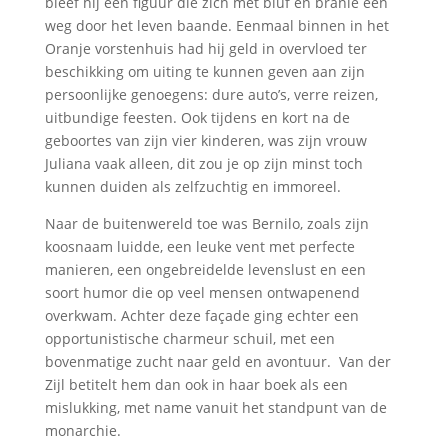
bleef hij een figuur die zich met bluf en branie een
weg door het leven baande. Eenmaal binnen in het
Oranje vorstenhuis had hij geld in overvloed ter
beschikking om uiting te kunnen geven aan zijn
persoonlijke genoegens: dure auto’s, verre reizen,
uitbundige feesten. Ook tijdens en kort na de
geboortes van zijn vier kinderen, was zijn vrouw
Juliana vaak alleen, dit zou je op zijn minst toch
kunnen duiden als zelfzuchtig en immoreel.
Naar de buitenwereld toe was Bernilo, zoals zijn
koosnaam luidde, een leuke vent met perfecte
manieren, een ongebreidelde levenslust en een
soort humor die op veel mensen ontwapenend
overkwam. Achter deze façade ging echter een
opportunistische charmeur schuil, met een
bovenmatige zucht naar geld en avontuur. Van der
Zijl betitelt hem dan ook in haar boek als een
mislukking, met name vanuit het standpunt van de
monarchie.