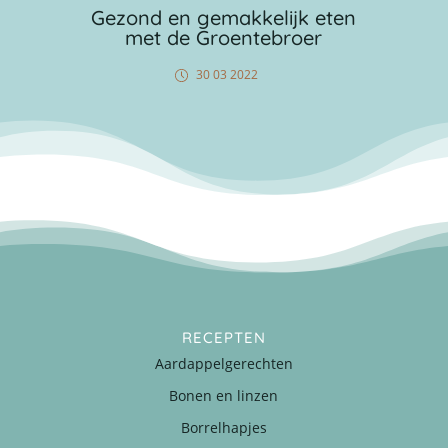
Gezond en gemakkelijk eten
met de Groentebroer
30 03 2022
RECEPTEN
Aardappelgerechten
Bonen en linzen
Borrelhapjes