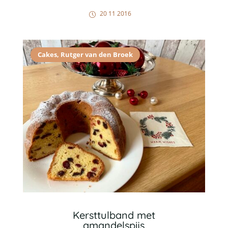
20 11 2016
Cakes
,
Rutger van den Broek
Kersttulband met
amandelspijs