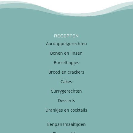
RECEPTEN
Aardappelgerechten
Bonen en linzen
Borrelhapjes
Brood en crackers
Cakes
Currygerechten
Desserts
Drankjes en cocktails
Eenpansmaaltijden