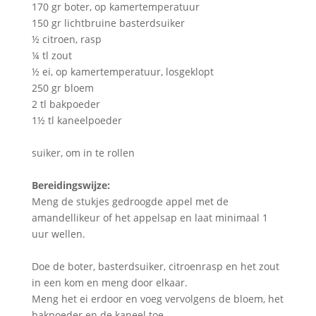
170 gr boter, op kamertemperatuur
150 gr lichtbruine basterdsuiker
½ citroen, rasp
¼ tl zout
½ ei, op kamertemperatuur, losgeklopt
250 gr bloem
2 tl bakpoeder
1½ tl kaneelpoeder
suiker, om in te rollen
Bereidingswijze:
Meng de stukjes gedroogde appel met de
amandellikeur of het appelsap en laat minimaal 1
uur wellen.
Doe de boter, basterdsuiker, citroenrasp en het zout
in een kom en meng door elkaar.
Meng het ei erdoor en voeg vervolgens de bloem, het
bakpoeder en de kaneel toe.