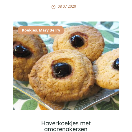
08 07 2020
Koekjes
,
Mary Berry
Haverkoekjes met
amarenakersen