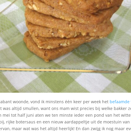
Brabant woonde, vond ik minstens één keer per week het
befaamde 
t was altijd smullen, want ons mam wist precies bij welke bakker ze
 mei tot half juni aten we ten minste ieder een pond van het witt
rbij, rijke botersaus en een nieuw aardappeltje uit de moestuin van
ervan, maar wat was het altijd heerlijk! En dan zwijg ik nog maar e