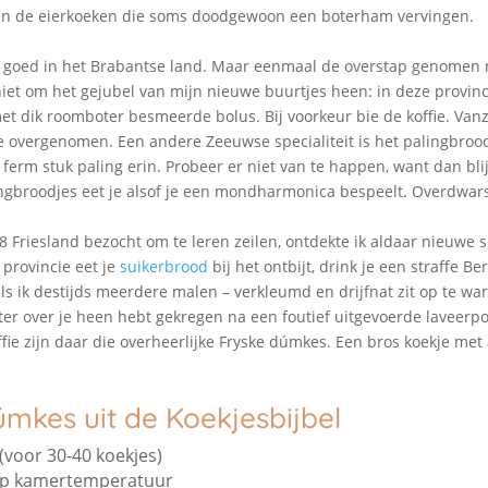
en de eierkoeken die soms doodgewoon een boterham vervingen.
as goed in het Brabantse land. Maar eenmaal de overstap genomen 
niet om het gejubel van mijn nieuwe buurtjes heen: in deze provinc
et dik roomboter besmeerde bolus. Bij voorkeur bie de koffie. Va
 overgenomen. Een andere Zeeuwse specialiteit is het palingbrood
ferm stuk paling erin. Probeer er niet van te happen, want dan blijf
ingbroodjes eet je alsof je een mondharmonica bespeelt. Overdwar
8 Friesland bezocht om te leren zeilen, ontdekte ik aldaar nieuwe sp
 provincie eet je
suikerbrood
bij het ontbijt, drink je een straffe B
ls ik destijds meerdere malen – verkleumd en drijfnat zit op te w
ter over je heen hebt gekregen na een foutief uitgevoerde laveerpo
ffie zijn daar die overheerlijke Fryske dúmkes. Een bros koekje me
úmkes uit de Koekjesbijbel
 (voor 30-40 koekjes)
 op kamertemperatuur