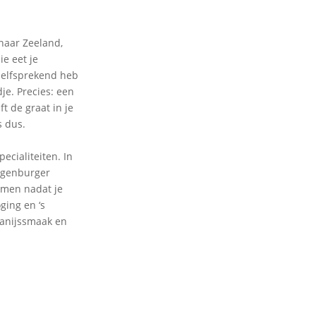
naar Zeeland,
ie eet je
nzelfsprekend heb
je. Precies: een
t de graat in je
s dus.
ecialiteiten. In
ergenburger
armen nadat je
ging en ‘s
t anijssmaak en