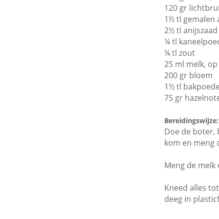
120 gr lichtbr
1½ tl gemalen 
2½ tl anijszaad
¼ tl kaneelpoe
¼ tl zout
25 ml melk, o
200 gr bloem
1½ tl bakpoed
75 gr hazelnot
Bereidingswijze:
Doe de boter, 
kom en
meng d
Meng de melk 
Kneed
alles t
deeg in plastic