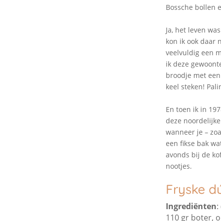
Bossche bollen 
Ja, het leven w
kon ik ook daar 
veelvuldig een m
ik deze gewoonte
broodje met een 
keel steken! Pal
En toen ik in 197
deze noordelijke
wanneer je – zoa
een fikse bak wa
avonds bij de ko
nootjes.
Fryske d
Ingrediënten
:
110 gr boter,