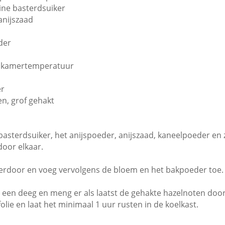
uine basterdsuiker
anijszaad
der
p kamertemperatuur
er
en, grof gehakt
basterdsuiker, het anijspoeder,
anijszaad, kaneelpoeder en 
oor elkaar.
erdoor en voeg
vervolgens de bloem en het bakpoeder toe.
ot een deeg en meng er als laatst de gehakte
hazelnoten door
folie
en laat het minimaal 1 uur rusten in de koelkast.