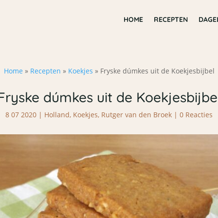
HOME
RECEPTEN
DAGE
Home
»
Recepten
»
Koekjes
»
Fryske dúmkes uit de Koekjesbijbel
Fryske dúmkes uit de Koekjesbijbe
8 07 2020
|
Holland
,
Koekjes
,
Rutger van den Broek
|
0 Reacties