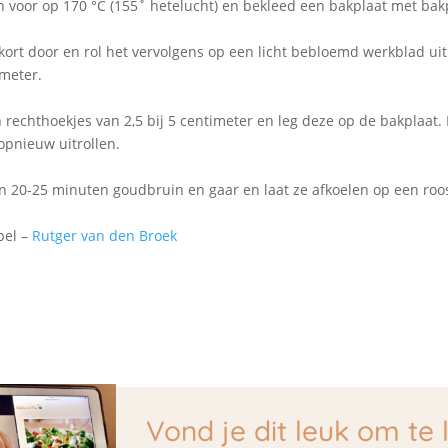
 voor op 170 °C (155˚ hetelucht) en bekleed een bakplaat met bak
ort door en rol het vervolgens op een licht bebloemd werkblad uit
imeter.
n rechthoekjes van 2,5 bij 5 centimeter en leg deze op de bakplaat.
 opnieuw uitrollen.
 20-25 minuten goudbruin en gaar en laat ze afkoelen op een roos
bel –
Rutger van den Broek
Vond je dit leuk om te 