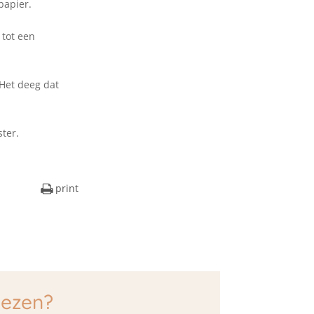
papier.
 tot een
 Het deeg dat
ter.
print
lezen?