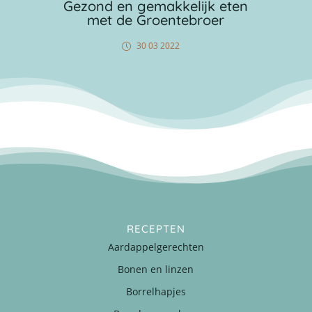
Gezond en gemakkelijk eten
met de Groentebroer
30 03 2022
RECEPTEN
Aardappelgerechten
Bonen en linzen
Borrelhapjes