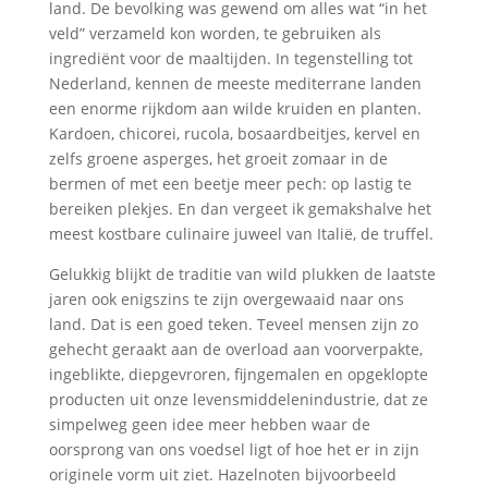
land. De bevolking was gewend om alles wat “in het
veld” verzameld kon worden, te gebruiken als
ingrediënt voor de maaltijden. In tegenstelling tot
Nederland, kennen de meeste mediterrane landen
een enorme rijkdom aan wilde kruiden en planten.
Kardoen, chicorei, rucola, bosaardbeitjes, kervel en
zelfs groene asperges, het groeit zomaar in de
bermen of met een beetje meer pech: op lastig te
bereiken plekjes. En dan vergeet ik gemakshalve het
meest kostbare culinaire juweel van Italië, de truffel.
Gelukkig blijkt de traditie van wild plukken de laatste
jaren ook enigszins te zijn overgewaaid naar ons
land. Dat is een goed teken. Teveel mensen zijn zo
gehecht geraakt aan de overload aan voorverpakte,
ingeblikte, diepgevroren, fijngemalen en opgeklopte
producten uit onze levensmiddelenindustrie, dat ze
simpelweg geen idee meer hebben waar de
oorsprong van ons voedsel ligt of hoe het er in zijn
originele vorm uit ziet. Hazelnoten bijvoorbeeld