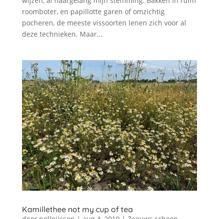
wijzen, al naargelang mijn stemming. Bakken in ruim
roomboter, en papillotte garen of omzichtig
pocheren, de meeste vissoorten lenen zich voor al
deze technieken. Maar...
Kamillethee not my cup of tea
door
nellnijssen
|
aug 4, 2019
|
Zeeuws schoon