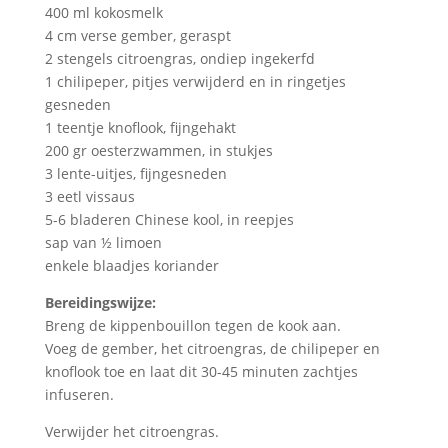
400 ml kokosmelk
4 cm verse gember, geraspt
2 stengels citroengras, ondiep ingekerfd
1 chilipeper, pitjes verwijderd en in ringetjes
gesneden
1 teentje knoflook, fijngehakt
200 gr oesterzwammen, in stukjes
3 lente-uitjes, fijngesneden
3 eetl vissaus
5-6 bladeren Chinese kool, in reepjes
sap van ½ limoen
enkele blaadjes koriander
Bereidingswijze:
Breng de kippenbouillon tegen de kook aan.
Voeg de gember, het citroengras, de chilipeper en
knoflook toe en laat dit 30-45 minuten zachtjes
infuseren.
Verwijder het citroengras.