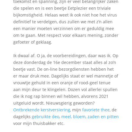
toekomst en spanning, zijn er veel belangrijker zaken
die spelen en is een beetje Eetplezier een triviale
bijkomstigheid. Helaas weet ik ook niet hoe het virus
definitief te verdelgen, dus zullen we met z’n allen
een manier moeten verzinnen om er geduldig mee
om te gaan. Met respect voor elkaars mening, zonder
gefoeter of geklaag.
Ik dwaal af. O ja, de voorbereidingen, daar was ik. Op
deze donderdag de 16e december staat alles al zo’n
beetje vast. De on-line bezorgdiensten hebben het
er maar druk mee. Dagelijks staat er wel mannetje of
vrouwtje gehuld in een oranje of rood-geel tenue
aan mijn deur te klingelen. Dozen vol allerlei spullen
die ik nog rap binnen wil hebben, alvorens 2021
uitgeluid wordt. Nieuwsgierig geworden?
Ontbrekende kerstversiering
, mijn
favoriete thee
, de
dagelijks
gebruikte deo
,
meel, bloem, zaden en pitten
voor mijn thuisbakker etc.