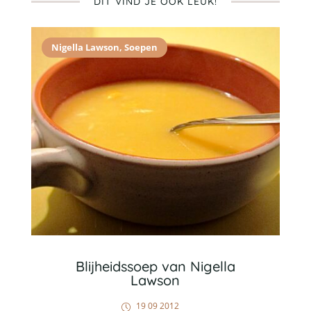
DIT VIND JE OOK LEUK!
Nigella Lawson
,
Soepen
Blijheidssoep van Nigella
Lawson
19 09 2012