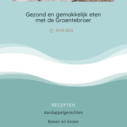
Gezond en gemakkelijk eten
met de Groentebroer
30 03 2022
RECEPTEN
Aardappelgerechten
Bonen en linzen