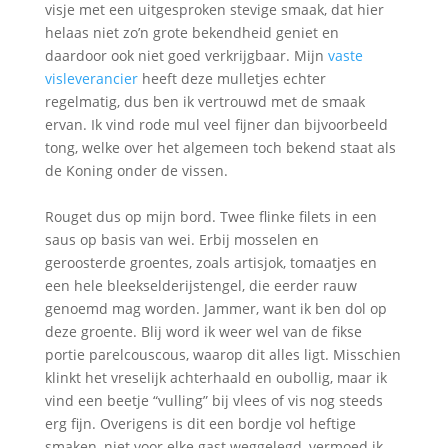
visje met een uitgesproken stevige smaak, dat hier
helaas niet zo’n grote bekendheid geniet en
daardoor ook niet goed verkrijgbaar. Mijn
vaste
visleverancier
heeft deze mulletjes echter
regelmatig, dus ben ik vertrouwd met de smaak
ervan. Ik vind rode mul veel fijner dan bijvoorbeeld
tong, welke over het algemeen toch bekend staat als
de Koning onder de vissen.
Rouget dus op mijn bord. Twee flinke filets in een
saus op basis van wei. Erbij mosselen en
geroosterde groentes, zoals artisjok, tomaatjes en
een hele bleekselderijstengel, die eerder rauw
genoemd mag worden. Jammer, want ik ben dol op
deze groente. Blij word ik weer wel van de fikse
portie parelcouscous, waarop dit alles ligt. Misschien
klinkt het vreselijk achterhaald en oubollig, maar ik
vind een beetje “vulling” bij vlees of vis nog steeds
erg fijn. Overigens is dit een bordje vol heftige
smaken, niet voor elke gast weggelegd, vermoed ik.