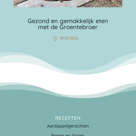
Gezond en gemakkelijk eten
met de Groentebroer
30 03 2022
RECEPTEN
Aardappelgerechten
Bonen en linzen