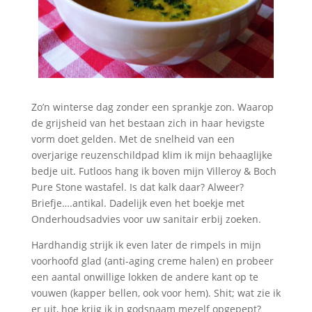
Zo’n winterse dag zonder een sprankje zon. Waarop
de grijsheid van het bestaan zich in haar hevigste
vorm doet gelden. Met de snelheid van een
overjarige reuzenschildpad klim ik mijn behaaglijke
bedje uit. Futloos hang ik boven mijn Villeroy & Boch
Pure Stone wastafel. Is dat kalk daar? Alweer?
Briefje….antikal. Dadelijk even het boekje met
Onderhoudsadvies voor uw sanitair erbij zoeken.
Hardhandig strijk ik even later de rimpels in mijn
voorhoofd glad (anti-aging creme halen) en probeer
een aantal onwillige lokken de andere kant op te
vouwen (kapper bellen, ook voor hem). Shit; wat zie ik
er uit, hoe krijg ik in godsnaam mezelf opgepept?