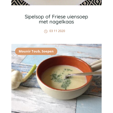
Sipelsop of Friese uiensoep
met nagelkaas
03 11 2020
Mounir Toub
,
Soepen