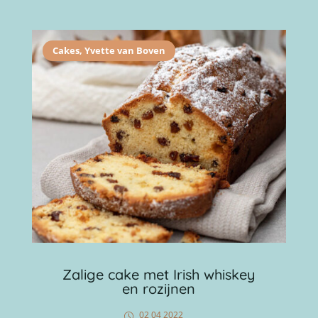
Cakes
,
Yvette van Boven
Zalige cake met Irish whiskey
en rozijnen
02 04 2022