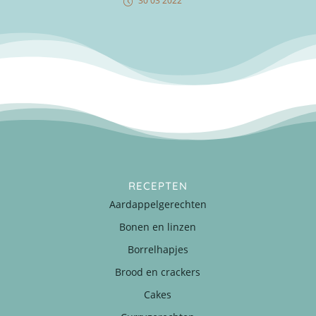
30 03 2022
RECEPTEN
Aardappelgerechten
Bonen en linzen
Borrelhapjes
Brood en crackers
Cakes