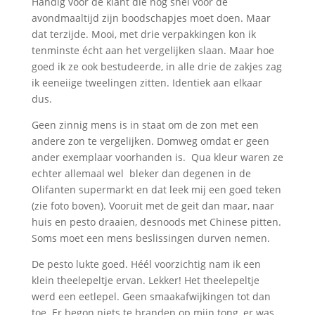
Handig voor de klant die nog snel voor de
avondmaaltijd zijn boodschapjes moet doen. Maar
dat terzijde. Mooi, met drie verpakkingen kon ik
tenminste écht aan het vergelijken slaan. Maar hoe
goed ik ze ook bestudeerde, in alle drie de zakjes zag
ik eeneiige tweelingen zitten. Identiek aan elkaar
dus.
Geen zinnig mens is in staat om de zon met een
andere zon te vergelijken. Domweg omdat er geen
ander exemplaar voorhanden is. Qua kleur waren ze
echter allemaal wel bleker dan degenen in de
Olifanten supermarkt en dat leek mij een goed teken
(zie foto boven). Vooruit met de geit dan maar, naar
huis en pesto draaien, desnoods met Chinese pitten.
Soms moet een mens beslissingen durven nemen.
De pesto lukte goed. Héél voorzichtig nam ik een
klein theelepeltje ervan. Lekker! Het theelepeltje
werd een eetlepel. Geen smaakafwijkingen tot dan
toe. Er begon niets te branden op mijn tong, er was