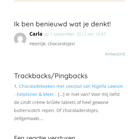
Ik ben benieuwd wat je denkt!
Carla
op 1 september 2012 om 16:47
Heerlijk: chocorotsjes!
Antwoord
Trackbacks/Pingbacks
Chocoladekoeken met zeezout van Nigella Lawson
- Eetplezier & Meer
- […] er niet van? Voor mij liefst
de Lindt crème brûlée tablets of heel gewone
butterscotch repen. Of chocoladerotsjes,
zelfgemaakt.…
Een reactie versturen