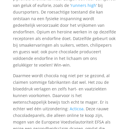
van geluk of euforie, zoals de ‘
runners high
‘ bij
duursporters. De roesachtige toestand die kan
ontstaan na een fysieke inspanning wordt
gedeeltelijk veroorzaakt door het vrijkomen van
endorfinen. Opium en heroïne werken in op dezelfde
receptoren als endorfine doet. Datzelfde gebeurt ook
bij smaakervaringen als suikers, vetten, chilipepers
en guess wat: ook pure chocolade produceert
voldoende endorfine in het lichaam om ons
gelukkiger te voelen! Win-win.
Daarmee wordt chocola nog niet per se gezond, al
claimen sommige fabrikanten dat wel. Het zou de
bloeddruk verlagen en zelfs hart- en vaatziekten
kunnen voorkomen. Daarvoor is het
wetenschappelijk bewijs toch echt te mager. Er is
echter wel één uitzondering:
Acticoa
. Deze rauwe
chocoladeparels, die alleen online te koop zijn,
mogen van de Europese Voedselautoriteit EFSA als
enige een gezondheidsclaim dragen, omdat die