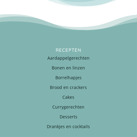
RECEPTEN
Aardappelgerechten
Bonen en linzen
Borrelhapjes
Brood en crackers
Cakes
Currygerechten
Desserts
Drankjes en cocktails