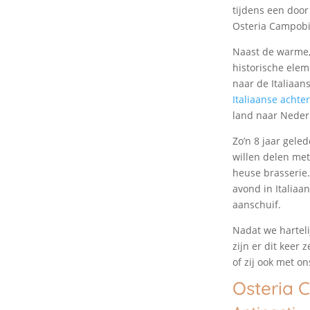
tijdens een door
Osteria Campobi
Naast de warme, 
historische elem
naar de Italiaan
Italiaanse achte
land naar Neder
Zo’n 8 jaar gele
willen delen me
heuse brasserie.
avond in Italiaa
aanschuif.
Nadat we harteli
zijn er dit keer
of zij ook met o
Osteria