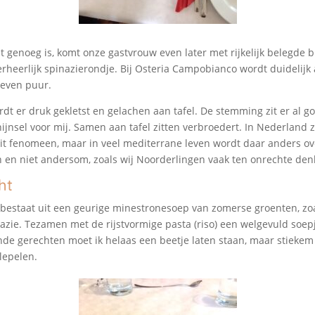
et genoeg is, komt onze gastvrouw even later met rijkelijk belegde 
erheerlijk spinazierondje. Bij Osteria Campobianco wordt duidelijk a
 even puur.
t er druk gekletst en gelachen aan tafel. De stemming zit er al g
jnsel voor mij. Samen aan tafel zitten verbroedert. In Nederland z
it fenomeen, maar in veel mediterrane leven wordt daar anders ov
 en niet andersom, zoals wij Noorderlingen vaak ten onrechte den
ht
bestaat uit een geurige minestronesoep van zomerse groenten, zoa
azie. Tezamen met de rijstvormige pasta (riso) een welgevuld soep
e gerechten moet ik helaas een beetje laten staan, maar stiekem 
lepelen.