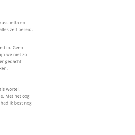
bruschetta en
lles zelf bereid,
oed in. Geen
ijn we niet zo
er gedacht.
ken.
ls wortel,
je. Met het oog
had ik best nog