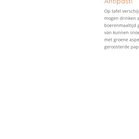
Antipasti
Op tafel verschi
mogen drinken al
boerenmaaltijd g
van kunnen snoep
met groene asper
geroosterde papr