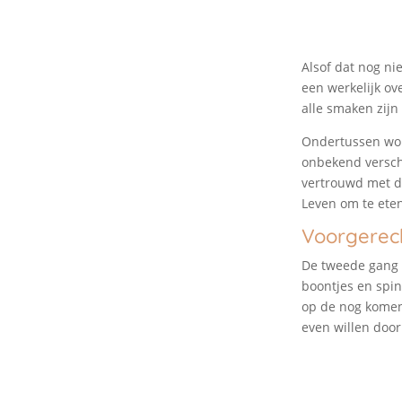
Alsof dat nog ni
een werkelijk ov
alle smaken zijn
Ondertussen word
onbekend verschi
vertrouwd met d
Leven om te eten
Voorgerec
De tweede gang 
boontjes en spin
op de nog komend
even willen door