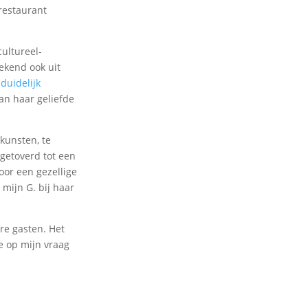
restaurant
cultureel-
ekend ook uit
duidelijk
an haar geliefde
kunsten, te
getoverd tot een
oor een gezellige
 mijn G. bij haar
re gasten. Het
e op mijn vraag