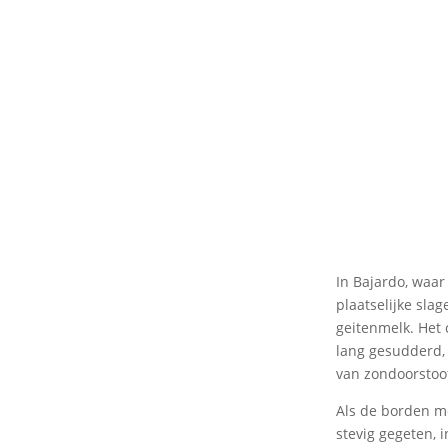
In Bajardo, waar
plaatselijke sla
geitenmelk. Het 
lang gesudderd, 
van zondoorstoof
Als de borden me
stevig gegeten, i