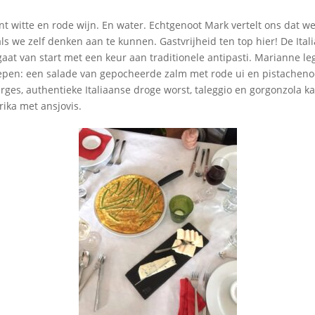
jnt witte en rode wijn. En water. Echtgenoot Mark vertelt ons dat we
s we zelf denken aan te kunnen. Gastvrijheid ten top hier! De Ital
aat van start met een keur aan traditionele antipasti. Marianne le
en: een salade van gepocheerde zalm met rode ui en pistachenootj
ges, authentieke Italiaanse droge worst, taleggio en gorgonzola k
ika met ansjovis.