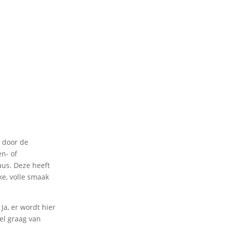
 door de
n- of
aus. Deze heeft
ke, volle smaak
Ja, er wordt hier
eel graag van