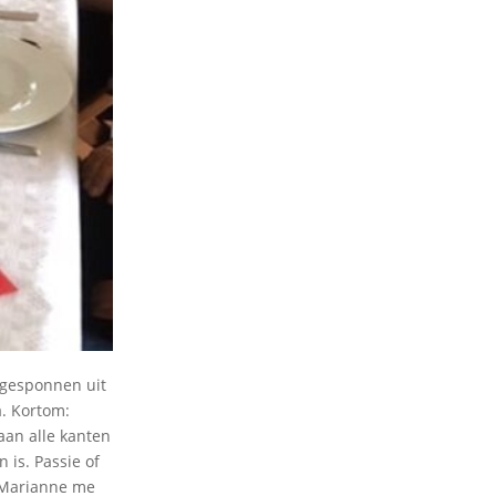
jn gesponnen uit
a. Kortom:
aan alle kanten
 is. Passie of
uw Marianne me