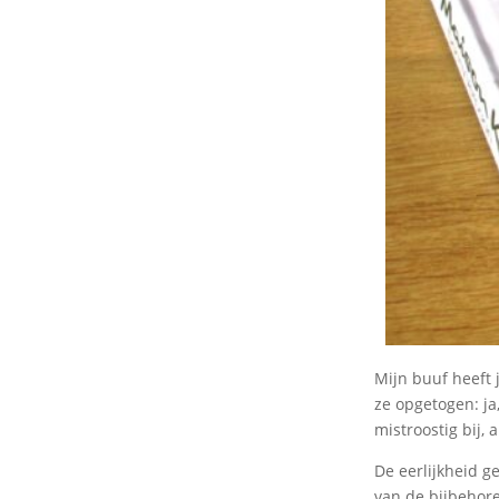
Mijn buuf heeft 
ze opgetogen: ja,
mistroostig bij, 
De eerlijkheid g
van de bijbehore