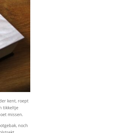
der kent, roept
 tikkeltje
moet missen.
ootgebak, noch
olstrekt