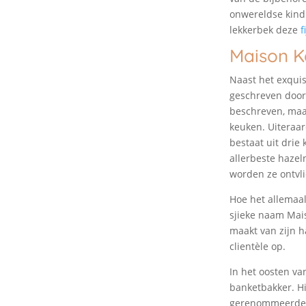
onwereldse kind
lekkerbek deze
f
Maison Ke
Naast het exquis
geschreven door 
beschreven, maar
keuken. Uiteraar
bestaat uit drie
allerbeste hazel
worden ze ontvl
Hoe het allemaal
sjieke naam Mais
maakt van zijn h
clientèle op.
In het oosten va
banketbakker. Hi
gerenommeerde b