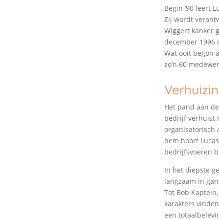
Begin ’90 leert 
Zij wordt verant
Wiggert kanker g
december 1996 op
Wat ooit begon a
zo’n 60 medewerk
Verhuizi
Het pand aan de
bedrijf verhuist
organisatorisch 
hem hoort Lucas
bedrijfsvoeren b
In het diepste g
langzaam in gan
Tot Bob Kaptein,
karakters vinden
een totaalbelevi