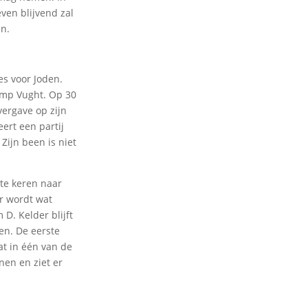
leven blijvend zal
n.
es voor Joden.
amp Vught. Op 30
overgave op zijn
ert een partij
Zijn been is niet
 te keren naar
r wordt wat
D. Kelder blijft
en. De eerste
at in één van de
en en ziet er