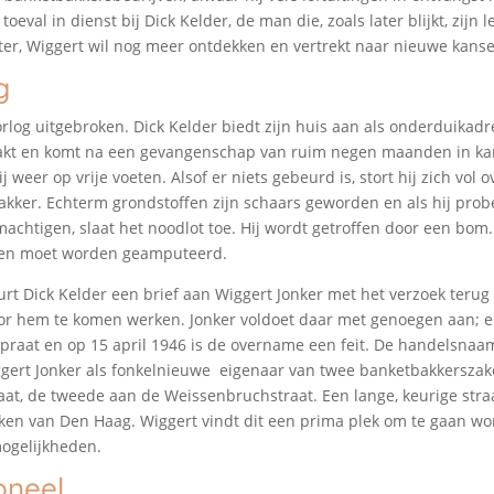
 toeval in dienst bij Dick Kelder, de man die, zoals later blijkt, zijn 
er, Wiggert wil nog meer ontdekken en vertrekt naar nieuwe kanse
g
orlog uitgebroken. Dick Kelder biedt zijn huis aan als onderduikadr
akt en komt na een gevangenschap van ruim negen maanden in k
 weer op vrije voeten. Alsof er niets gebeurd is, stort hij zich vol 
akker. Echterm grondstoffen zijn schaars geworden en als hij probe
achtigen, slaat het noodlot toe. Hij wordt getroffen door een bom. 
 en moet worden geamputeerd.
uurt Dick Kelder een brief aan Wiggert Jonker met het verzoek terug
r hem te komen werken. Jonker voldoet daar met genoegen aan; e
raat en op 15 april 1946 is de overname een feit. De handelsnaam 
gert Jonker als fonkelnieuwe eigenaar van twee banketbakkerszak
at, de tweede aan de Weissenbruchstraat. Een lange, keurige stra
en van Den Haag. Wiggert vindt dit een prima plek om te gaan won
ogelijkheden.
oneel