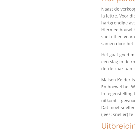
Naast de verkoop
la lettre. Voor d
hartgrondige ave
Hiermee bouwt hi
snel uit en voora
samen door het 
Het gaat goed me
een slag in de r
derde zaak aan 
Maison Kelder is 
En hoewel het Wig
In tegenstelling 
uitkomt – gewoon
Dat moet sneller
(lees: sneller) t
Uitbreidi