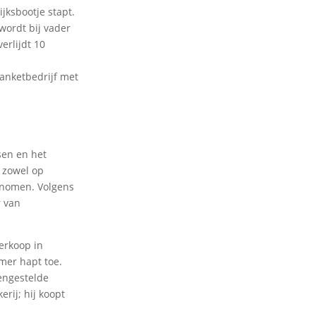
jksbootje stapt.
wordt bij vader
erlijdt 10
banketbedrijf met
sen en het
, zowel op
genomen. Volgens
r van
erkoop in
mer hapt toe.
engestelde
rij; hij koopt