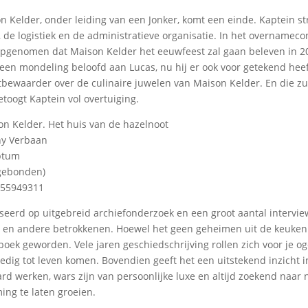
n Kelder, onder leiding van een Jonker, komt een einde. Kaptein st
 de logistiek en de administratieve organisatie. In het overnamecon
pgenomen dat Maison Kelder het eeuwfeest zal gaan beleven in 2
lleen mondeling beloofd aan Lucas, nu hij er ook voor getekend hee
atbewaarder over de culinaire juwelen van Maison Kelder. En die zu
etoogt Kaptein vol overtuiging.
Kelder. Het huis van de hazelnoot
y Verbaan
iptum
gebonden)
5949311
seerd op uitgebreid archiefonderzoek en een groot aantal intervie
en andere betrokkenen. Hoewel het geen geheimen uit de keuken pr
 boek geworden. Vele jaren geschiedschrijving rollen zich voor je o
edig tot leven komen. Bovendien geeft het een uitstekend inzicht 
rd werken, wars zijn van persoonlijke luxe en altijd zoekend naar
ng te laten groeien.