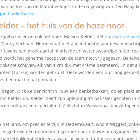
 van achter van de Mariabeeldjes. In de omgeving van Den Haag ke
ijne banketbakker.
lder – het huis van de hazelnoot
e gebak is er nu ook het boek: Maison Kelder, het
huis van de haze
Danny Verbaan. Hierin staat niet alleen tachtig jaar geschiedschri
 tevens een groot aantal hilarische en wetenswaardige feiten rech
d wordt het geheime recept van de taart niet vrij gegeven. Behalve
 krokante schijven, elk van 1 cm dik, met crème besmeerd. En dat all
noten (Turkse) worden gebruikt. Deze worden een uur lang geroost
iesd en machinaal gemalen.
 begon. Dick Kelder richt in 1934 een banketbakkerij op en plakt 
on Kelder op. Kelder heeft zijn opleiding tot patissier genoten in 
azelnoottaart een specialiteit. Zelfs tot in Wassenaar bouwt hij e
n het land, om precies te zijn in Dedemsvaart, woont Wiggert Jonke
j is gedreven en doorlopend op zoek naar nieuwe uitdagingen. Hij 
anketbakkersbedrijven, alwaar hij vele loftuitingen in ontvangst