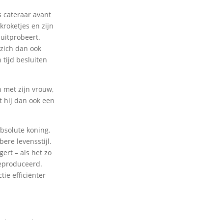
s cateraar avant
kroketjes en zijn
 uitprobeert.
zich dan ook
 tijd besluiten
 met zijn vrouw,
t hij dan ook een
 absolute koning.
ere levensstijl.
gert – als het zo
geproduceerd.
ie efficiënter