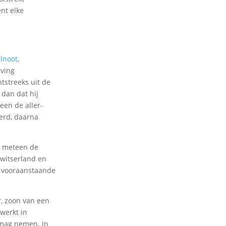
nt elke
lnoot
,
jving
tstreeks uit de
 dan dat hij
een de aller-
erd, daarna
er meteen de
Zwitserland en
en vooraanstaande
r, zoon van een
werkt in
 mag nemen. In