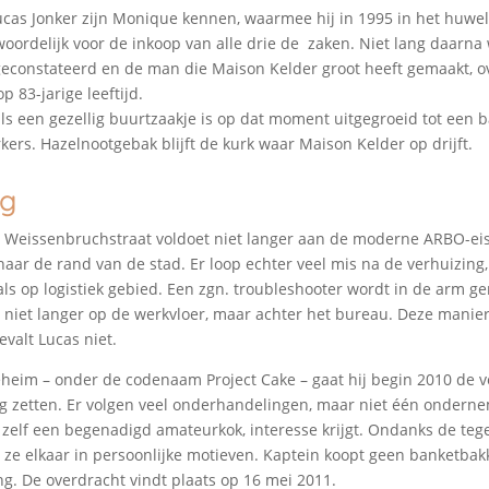
Lucas Jonker zijn Monique kennen, waarmee hij in 1995 in het huweli
woordelijk voor de inkoop van alle drie de zaken. Niet lang daarna 
econstateerd en de man die Maison Kelder groot heeft gemaakt, ov
 83-jarige leeftijd.
ls een gezellig buurtzaakje is op dat moment uitgegroeid tot een 
ers. Hazelnootgebak blijft de kurk waar Maison Kelder op drijft.
ng
 Weissenbruchstraat voldoet niet langer aan de moderne ARBO-ei
 naar de rand van de stad. Er loop echter veel mis na de verhuizing
als op logistiek gebied. Een zgn. troubleshooter wordt in de arm 
 niet langer op de werkvloer, maar achter het bureau. Deze manie
evalt Lucas niet.
eheim – onder de codenaam Project Cake – gaat hij begin 2010 de v
g zetten. Er volgen veel onderhandelingen, maar niet één onderne
 zelf een begenadigd amateurkok, interesse krijgt. Ondanks de teg
 ze elkaar in persoonlijke motieven. Kaptein koopt geen banketbakke
ng. De overdracht vindt plaats op 16 mei 2011.