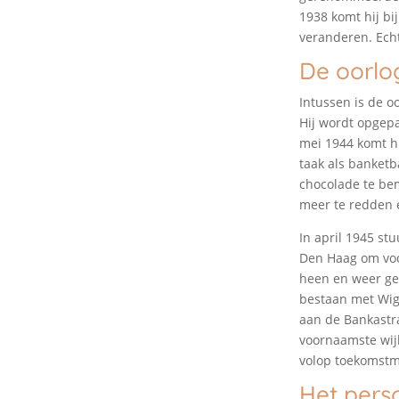
1938 komt hij bij
veranderen. Echt
De oorlo
Intussen is de o
Hij wordt opgep
mei 1944 komt hij
taak als banketb
chocolade te bem
meer te redden
In april 1945 st
Den Haag om voo
heen en weer gep
bestaan met Wig
aan de Bankastra
voornaamste wijk
volop toekomstm
Het pers