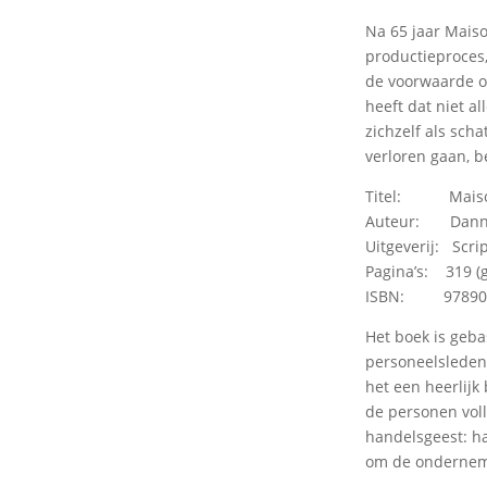
Na 65 jaar Maiso
productieproces,
de voorwaarde o
heeft dat niet a
zichzelf als sch
verloren gaan, b
Titel: Maison 
Auteur: Dann
Uitgeverij: Scr
Pagina’s: 319 (
ISBN: 978905
Het boek is geba
personeelsleden 
het een heerlijk
de personen voll
handelsgeest: ha
om de ondernemi