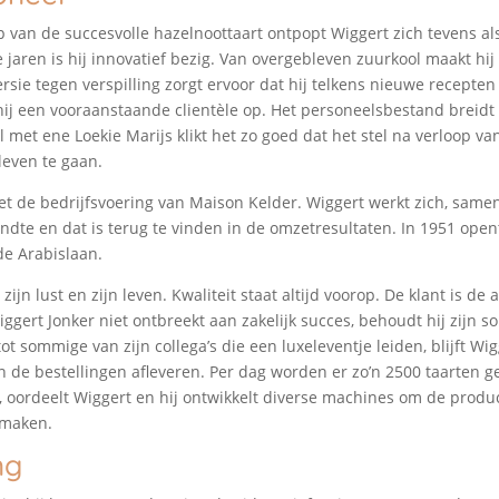
 van de succesvolle hazelnoottaart ontpopt Wiggert zich tevens al
ie jaren is hij innovatief bezig. Van overgebleven zuurkool maakt hij 
rsie tegen verspilling zorgt ervoor dat hij telkens nieuwe recepten
j een vooraanstaande clientèle op. Het personeelsbestand breidt 
l met ene Loekie Marijs klikt het zo goed dat het stel na verloop van
leven te gaan.
t de bedrijfsvoering van Maison Kelder. Wiggert werkt zich, samen
ondte en dat is terug te vinden in de omzetresultaten. In 1951 open
de Arabislaan.
zijn lust en zijn leven. Kwaliteit staat altijd voorop. De klant is de
gert Jonker niet ontbreekt aan zakelijk succes, behoudt hij zijn sob
tot sommige van zijn collega’s die een luxeleventje leiden, blijft Wig
 de bestellingen afleveren. Per dag worden er zo’n 2500 taarten 
, oordeelt Wiggert en hij ontwikkelt diverse machines om de product
e maken.
ng