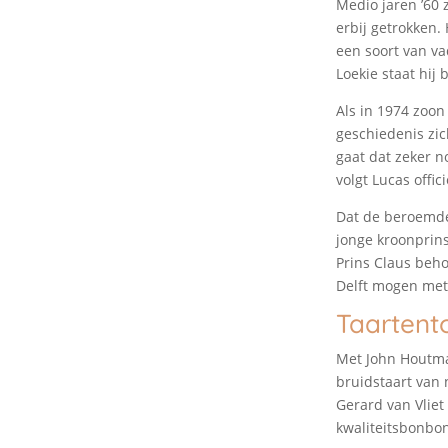
Medio jaren ’60 
erbij getrokken.
een soort van va
Loekie staat hij
Als in 1974 zoon
geschiedenis zic
gaat dat zeker n
volgt Lucas offic
Dat de beroemde 
jonge kroonprins
Prins Claus beho
Delft mogen met
Taartent
Met John Houtman
bruidstaart van 
Gerard van Vliet
kwaliteitsbonbon