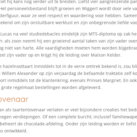
ziet hij kans nog verder uit te breiden. Liefst vier aangrenzende 
 Het personeelsbestand blijft groeien en Wiggert wordt door vele v
derfiguur, waar ze veel respect en waardering voor hebben. Samen
 bekend om zijn onstuitbare werklust en zijn onbegrensde liefde voo
 Lucas na veel studiedebacles eindelijk zijn MTS-diploma op zak he
h: als zoon neemt hij een groeiend aantal taken van zijn vader over
og niet van harte. Alle vaardigheden moeten hem worden bijgebrac
ieel zijn vader op en krijgt hij de leiding over Maison Kelder.
hazelnoottaart inmiddels tot in de verre omtrek bekend is, zou bli
 Willem Alexander op zijn verjaardag de befaamde traktatie zelf 
ort inmiddels tot de klantenkring, evenals Prinses Margriet. En ook
 grote regelmaat bestellingen worden afgeleverd.
ovenaar
 als taartentovenaar verlaten er veel bijzondere creaties het bedr
negen verdiepingen. Of een complete burcht, inclusief familiewape
 beheert de chocolade-afdeling. Onder zijn leiding worden er liefst
s ontwikkeld.