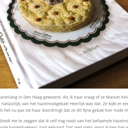
jarenlang in Den Haag gewoond. Als ik haar vraag of ze Maison Kel
 natúúrlijk, van het hazelnootgebak! Heerlijk was dat. Ze kijkt er een
als het nu pas tot haar doordringt dat ze dit fijne gebak hier node 
ebiedt me te zeggen dat ik zelf nog nooit van het befaamde hazeln
nde banketbakkerij, had gehoord. Dat zegt niets, want ik ben het v