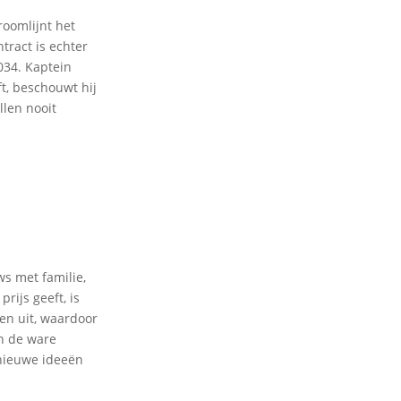
roomlijnt het
tract is echter
034. Kaptein
ft, beschouwt hij
llen nooit
ws met familie,
ijs geeft, is
gen uit, waardoor
in de ware
 nieuwe ideeën