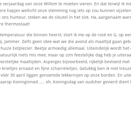
e verjaardag van onze Willem te moeten vieren. En dat terwijl ik m
ere hapjes wellicht onze stemming nog iets op zou kunnen vijzelen
uit ons humeur, steken we de sleutel in het slot. Ha, aangenaam war
e thermostaat!
emperatuur die binnen heerst, stort ik me op de rosé en G. op een
j. Jammer. Zelfs geen idee wat we die avond als maaltijd gaan geb
 huize Eetplezier. Beetje armoedig allemaal. Uiteindelijk wordt het 
natuurlijk niets mis mee, maar op zo’n feestelijke dag heb je uitera
orstelijke maaltijden. Asperges bijvoorbeeld, rijkelijk bevloeid met
krieltjes ernaast en fijne scharreleitjes. Gelukkig ben ik niet treuz
vóór 30 april liggen genoemde lekkernijen op onze borden. En uitei
aarop Koninginned ….. eh, Koningsdag van oudsher gevierd dient 