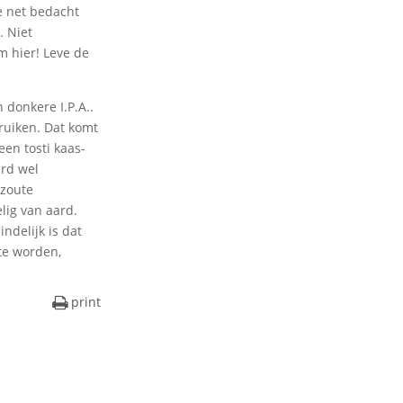
e net bedacht
. Niet
m hier! Leve de
 donkere I.P.A..
ruiken. Dat komt
een tosti kaas-
ard wel
 zoute
elig van aard.
ndelijk is dat
te worden,
print