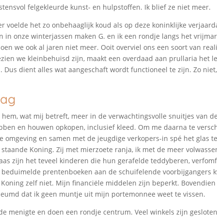
tensvol felgekleurde kunst- en hulpstoffen. Ik blief ze niet meer.
r voelde het zo onbehaaglijk koud als op deze koninklijke verjaard
 in onze winterjassen maken G. en ik een rondje langs het vrijma
n we ook al jaren niet meer. Ooit overviel ons een soort van reali
zien we kleinbehuisd zijn, maakt een overdaad aan prullaria het le
. Dus dient alles wat aangeschaft wordt functioneel te zijn. Zo niet
dag
 hem, wat mij betreft, meer in de verwachtingsvolle snuitjes van de
bben en houwen opkopen, inclusief kleed. Om me daarna te versc
e omgeving en samen met de jeugdige verkopers-in spé het glas te
lk staande Koning. Zij met mierzoete ranja, ik met de meer volwasse
laas zijn het teveel kinderen die hun gerafelde teddyberen, verfom
 beduimelde prentenboeken aan de schuifelende voorbijgangers kwi
 Koning zelf niet. Mijn financiële middelen zijn beperkt. Bovendien 
leumd dat ik geen muntje uit mijn portemonnee weet te vissen.
e menigte en doen een rondje centrum. Veel winkels zijn gesloten