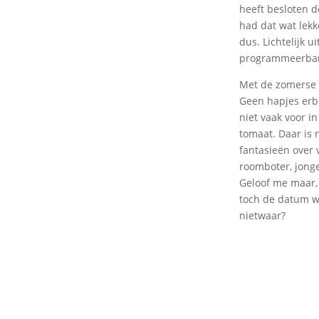
heeft besloten d
had dat wat lekk
dus. Lichtelijk 
programmeerbar
Met de zomerse t
Geen hapjes erbi
niet vaak voor in
tomaat. Daar is 
fantasieën over v
roomboter, jonge 
Geloof me maar, 
toch de datum w
nietwaar?