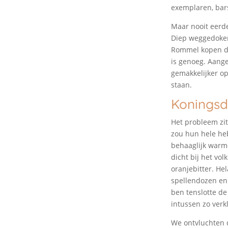
exemplaren, bars
Maar nooit eerde
Diep weggedoken
Rommel kopen doe
is genoeg. Aange
gemakkelijker op
staan.
Konings
Het probleem zit
zou hun hele he
behaaglijk warm
dicht bij het vo
oranjebitter. He
spellendozen en
ben tenslotte de
intussen zo verk
We ontvluchten d