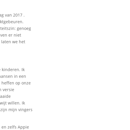
ag van 2017 .
rktgebeuren.
teitszin: genoeg
ven er niet
, laten we het
 kinderen. Ik
hansen in een
 heffen op onze
n versie
faaide
jt willen. Ik
zijn mijn vingers
 en zelfs Appie