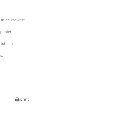
 in de koelkast.
papier.
 tot een
s.
print