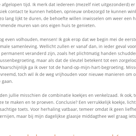
 afgelopen tijd. Ik merk dat iedereen (mezelf niet uitgezonderd) er
siek contact te kunnen hebben, opnieuw onbezorgd te kunnen wink
o lang lijkt te duren, de behoefte willen inwisselen om weer een h
mmende muren van ons eigen huis te genieten.
og even volhouden, mensen! Ik gok erop dat we begin mei de eers
male samenleving. Wellicht zullen er vanaf dan, in ieder geval voo
ermanent veranderd zijn, zoals het plichtmatig handen schudde
kussenbegroeting, maar als dat de sleutel betekent tot een zorgelo
aarschijnlijk ga ik over tot de hand-op-mijn-hart-begroeting. Miss
t vreemd, toch wil ik de weg vrijhouden voor nieuwe manieren o
e gaan.
en jullie misschien de combinatie koekjes en venkelzaad. Ik ook, to
 te maken en te proeven. Conclusie? Een verrukkelijk koekje, licht
jsachtige toets. Voor herhaling vatbaar, temeer omdat ik geen lief
ernijen, maar bij mijn dagelijkse glaasje middagthee wel graag iet