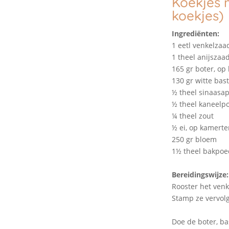
Koekjes 
koekjes)
Ingrediënten:
1 eetl venkelzaa
1 theel anijszaa
165 gr boter, o
130 gr witte bas
½ theel sinaasap
½ theel kaneelp
¼ theel zout
½ ei, op kamerte
250 gr bloem
1½ theel bakpoe
Bereidingswijze:
Rooster het venk
Stamp ze vervolge
Doe de boter, ba