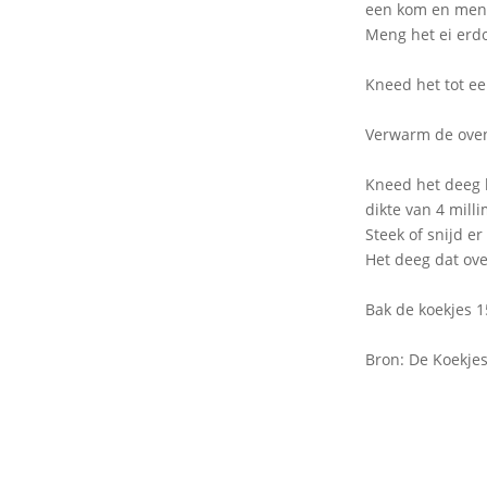
een kom en meng
Meng het ei erd
Kneed het tot ee
Verwarm de oven 
Kneed het deeg k
dikte van 4 milli
Steek of snijd er
Het deeg dat ove
Bak de koekjes 1
Bron: De Koekjes