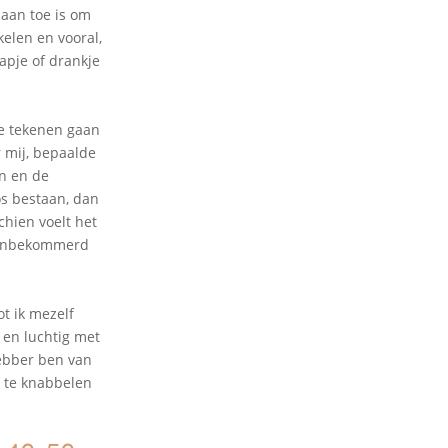
 aan toe is om
elen en vooral,
apje of drankje
te tekenen gaan
r mij, bepaalde
n en de
os bestaan, dan
chien voelt het
m onbekommerd
t ik mezelf
 en luchtig met
hebber ben van
s te knabbelen