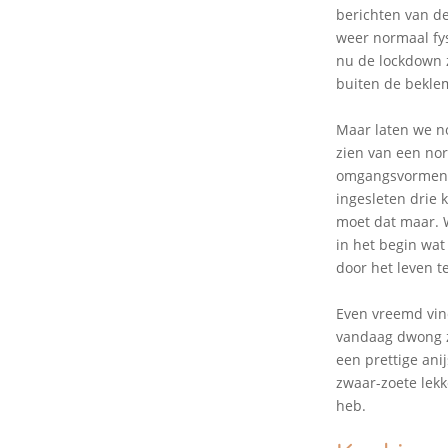
berichten van de
weer normaal fy
nu de lockdown z
buiten de bekle
Maar laten we n
zien van een nor
omgangsvormen p
ingesleten drie 
moet dat maar. W
in het begin wa
door het leven t
Even vreemd vind
vandaag dwong ze
een prettige ani
zwaar-zoete lekk
heb.