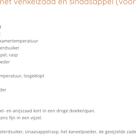
met venkelzaad en sinaasappel (voor
d
d
p kamertemperatuur
terdsuiker
pel, rasp
oeder
mperatuur, losgeklopt
der
el- en anijszaad kort in een droge (koeken)pan.
ns fijn in een vijzel.
sterdsuiker, sinaasappelrasp, het kaneelpoeder, de gevijzelde zade