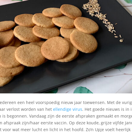
k iedereen een heel voorspoedig nieuw jaar toewensen. Met de vuri
jaar verlost worden van het
ellendige virus
. Het goede nieuws is in 
en is begonnen. Vandaag zijn de eerste afspraken gemaakt en morge
n afspraak zijn/haar eerste vaccin. Op deze koude, grijze vijfde Ja
t voor wat meer lucht en licht in het hoofd. Zo’n Upje voelt heerlij