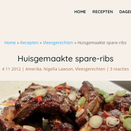
HOME
RECEPTEN
DAGE
Home
»
Recepten
»
Vleesgerechten
»
Huisgemaakte spare-ribs
Huisgemaakte spare-ribs
4 11 2012
|
Amerika
,
Nigella Lawson
,
Vleesgerechten
|
3 reacties