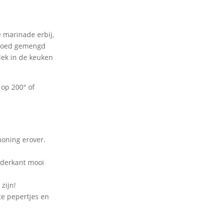
e marinade erbij,
s goed gemengd
lek in de keuken
op 200° of
honing erover.
nderkant mooi
zijn!
te pepertjes en