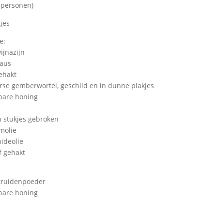
 personen)
jes
e:
wijnazijn
saus
ehakt
rse gemberwortel, geschild en in dunne plakjes
ibare honing
in stukjes gebroken
molie
hideolie
f gehakt
fkruidenpoeder
ibare honing