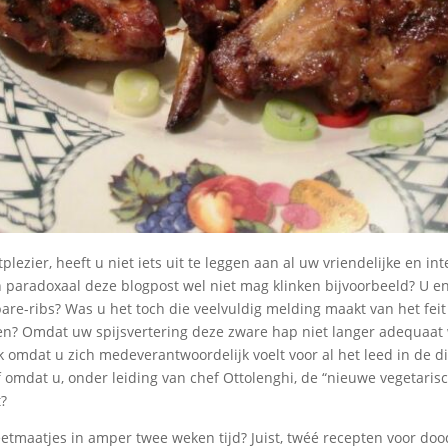
lezier, heeft u niet iets uit te leggen aan al uw vriendelijke en int
 paradoxaal deze blogpost wel niet mag klinken bijvoorbeeld? U e
re-ribs? Was u het toch die veelvuldig melding maakt van het fei
n? Omdat uw spijsvertering deze zware hap niet langer adequaat w
k omdat u zich medeverantwoordelijk voelt voor al het leed in de d
f omdat u, onder leiding van chef Ottolenghi, de “nieuwe vegetaris
?
etmaatjes in amper twee weken tijd? Juist, twéé recepten voor dood