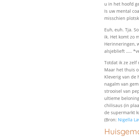
u in het hoofd g
Is uw mental coa
misschien plotsk
Euh, euh. Tja. S
ik. Het komt zo 
Herinneringen, w
alsjeblieft ….. 
Totdat ik ze zelf
Maar het thuis o
Kleverig van de 
nagalm van gembe
strooisel van pep
ultieme beloning
chilisaus (in pla
de supermarkt kr
(Bron:
Nigella L
Huisgema