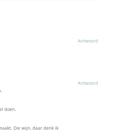
Antwoord
Antwoord
n.
wel doen.
aakt. Die wijn, daar denk ik