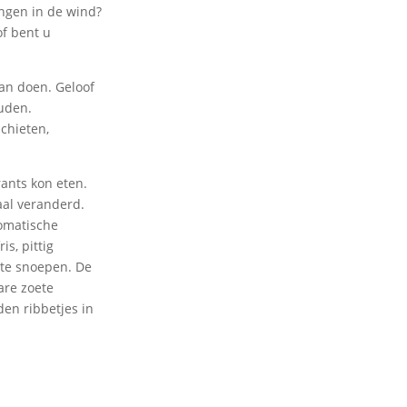
ngen in de wind?
f bent u
aan doen. Geloof
ouden.
chieten,
rants kon eten.
aal veranderd.
romatische
s, pittig
n te snoepen. De
are zoete
den ribbetjes in