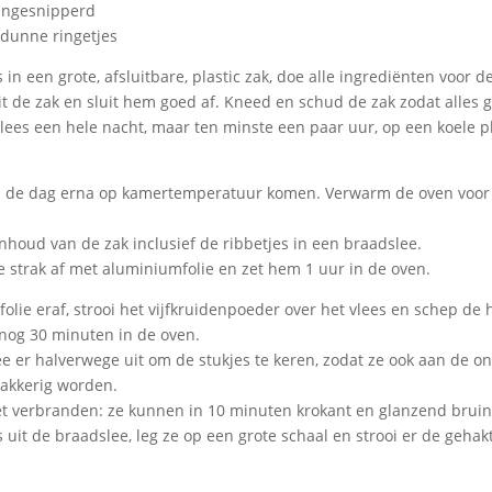
ijngesnipperd
n dunne ringetjes
 in een grote, afsluitbare, plastic zak, doe alle ingrediënten voor d
it de zak en sluit hem goed af. Kneed en schud de zak zodat alle
vlees een hele nacht, maar ten minste een paar uur, op een koele p
es de dag erna op kamertemperatuur komen. Verwarm de oven voor 
inhoud van de zak inclusief de ribbetjes in een braadslee.
 strak af met aluminiumfolie en zet hem 1 uur in de oven.
folie eraf, strooi het vijfkruidenpoeder over het vlees en schep de 
 nog 30 minuten in de oven.
e er halverwege uit om de stukjes te keren, zodat ze ook aan de o
lakkerig worden.
et verbranden: ze kunnen in 10 minuten krokant en glanzend bruin 
s uit de braadslee, leg ze op een grote schaal en strooi er de gehak
.