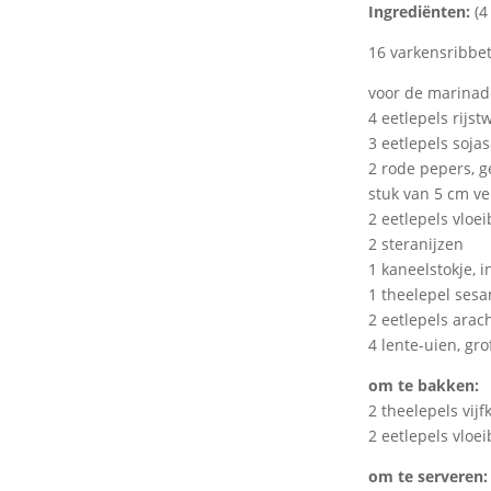
Ingrediënten:
(4
16 varkensribbet
voor de marinad
4 eetlepels rijst
3 eetlepels soja
2 rode pepers, g
stuk van 5 cm ve
2 eetlepels vloe
2 steranijzen
1 kaneelstokje, 
1 theelepel sesa
2 eetlepels arac
4 lente-uien, gro
om te bakken:
2 theelepels vij
2 eetlepels vloe
om te serveren: