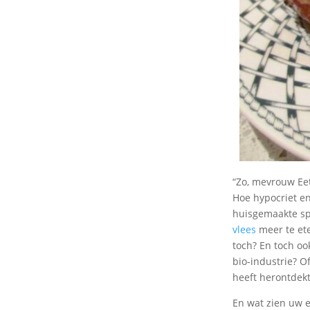
“Zo, mevrouw Eetp
Hoe hypocriet en
huisgemaakte spa
vlees
meer te ete
toch? En toch oo
bio-industrie? O
heeft herontdekt
En wat zien uw e