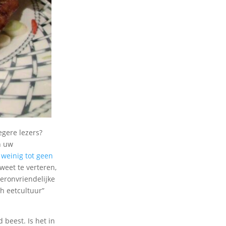
egere lezers?
n uw
t
weinig tot geen
eet te verteren,
ieronvriendelijke
ch eetcultuur”
 beest. Is het in