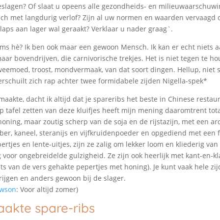
eslagen? Of slaat u opeens alle gezondheids- en milieuwaarschuwi
ch met langdurig verlof? Zijn al uw normen en waarden vervaagd o
laps aan lager wal geraakt? Verklaar u nader graag`.
oms hè? Ik ben ook maar een gewoon Mensch. Ik kan er echt niets 
maar bovendrijven, die carnivorische trekjes. Het is niet tegen te h
eemoed, troost, mondvermaak, van dat soort dingen. Hellup, niet s
*verschuilt zich rap achter twee formidabele zijden Nigella-spek*
 maakte, dacht ik altijd dat je spareribs het beste in Chinese restau
p tafel zetten van deze kluifjes heeft mijn mening daaromtrent tot
honing, maar zoutig scherp van de soja en de rijstazijn, met een a
r, kaneel, steranijs en vijfkruidenpoeder en opgediend met een fri
ertjes en lente-uitjes, zijn ze zalig om lekker loom en kliederig va
 voor ongebreidelde gulzigheid. Ze zijn ook heerlijk met kant-en-kl
ats van de vers gehakte pepertjes met honing). Je kunt vaak hele zij
ijgen en anders gewoon bij de slager.
awson
: Voor altijd zomer)
akte spare-ribs