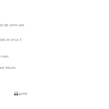
 ze de vorm van
ok ze circa 3
n een
aar keuze.
print