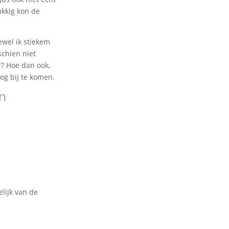
ukkig kon de
ewel ik stiekem
chien niet
? Hoe dan ook,
og bij te komen.
n
lijk van de