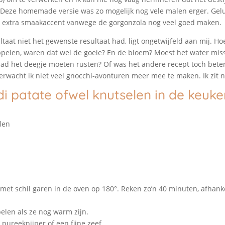
. Deze homemade versie was zo mogelijk nog vele malen erger. Gel
 extra smaakaccent vanwege de gorgonzola nog veel goed maken.
ltaat niet het gewenste resultaat had, ligt ongetwijfeld aan mij. Ho
pelen, waren dat wel de goeie? En de bloem? Moest het water miss
ad het deegje moeten rusten? Of was het andere recept toch beter
erwacht ik niet veel gnocchi-avonturen meer mee te maken. Ik zit n
i patate ofwel knutselen in de keuke
len
et schil garen in de oven op 180°. Reken zo’n 40 minuten, afhanke
elen als ze nog warm zijn.
 pureeknijper of een fijne zeef.