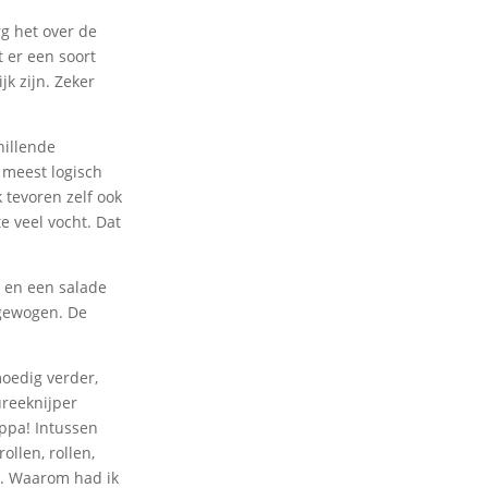
g het over de
 er een soort
jk zijn. Zeker
hillende
 meest logisch
 tevoren zelf ook
e veel vocht. Dat
 en een salade
fgewogen. De
oedig verder,
reeknijper
oppa! Intussen
ollen, rollen,
it. Waarom had ik