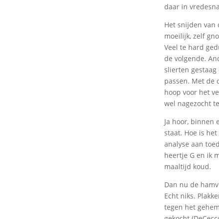
daar in vredesna
Het snijden van 
moeilijk, zelf g
Veel te hard ged
de volgende. And
slierten gestaag
passen. Met de d
hoop voor het ve
wel nagezocht t
Ja hoor, binnen
staat. Hoe is he
analyse aan toed
heertje G en ik 
maaltijd koud.
Dan nu de hamvra
Echt niks. Plakk
tegen het geheme
gekocht (DeCecco