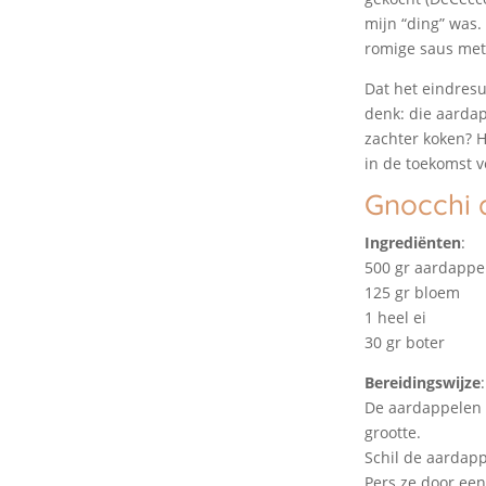
mijn “ding” was
romige saus met
Dat het eindresu
denk: die aardap
zachter koken? H
in de toekomst v
Gnocchi d
Ingrediënten
:
500 gr aardappe
125 gr bloem
1 heel ei
30 gr boter
Bereidingswijze
:
De aardappelen m
grootte.
Schil de aardapp
Pers ze door een