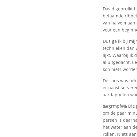
David gebruikt h
befaamde ribbels
van halve maan o
voor een beginn
Dus ga ik bij mij
technieken dan w
lijkt. Waarbij i
al uitgedacht. E
kon niets worde
De saus was ook
er naast servere
aardappelen war
&#grmpf#& Die pi
om de paar minu
persen is daarna
het water aan de
rollen. Niets aan