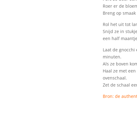
Roer er de bloem
Breng op smaak 
Rol het uit tot l
Snijd ze in stuk
een half maantje
Laat de gnocchi 
minuten.
Als ze boven kom
Haal ze met een 
ovenschaal.
Zet de schaal e
Bron: de authent