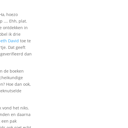
Ha, hoezo
p …. Ehh, plat.
te ontdekken in
bel ik drie
beth David
toe te
tje. Dat geeft
 geverifieerd dan
in de boeken
scheikundige
en? Hoe dan ook,
geknutselde
 vond het niks.
tanden en daarna
t een pak
ds ook niet echt