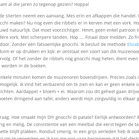
am al die jaren zo tegenop gezien? Hoppa!
de slierten neemt een aanvang. Mes erin en afkappen die handel. 
nocchi maken? Nu nog even die ribbels er in kerven met een vork. Ho
uwd natuurlijk. Dat moet voorzichtiger. Hmm, geen enkel patroon 
ere vork. Met scherpere tanden. Hop …. Finaal door midden. Zo frö
 door. Zonder één fatsoenlijke gnocchi. Ik besluit de methode
Eliza
uim er op drukken en kijk: er ontstaat een soort van dik muizenoor
rvolg. Of het zonder de ribbels nog gnocchi mag heten, dient even
e worden in de boeken.
 enkele minuten komen de muizenoren bovendrijven. Precies zoals 
t mogelijk. Ik vind het verbazend om te zien en kan er geen enkele 
ichten. Aardappel + bloem + ei. Waarom zou dit geheel gaan drijv
moeten dringend aan tafel, anders wordt mijn zorgvuldig in elkaar 
ag. Hoe smaakt mijn DIY gnocchi di patate? Eerlijk antwoorden? Ik
erig en melig. De consistentie van een meelbal die eerst tegen de 
lte blijft plakken. Ronduit smerig. In een grijs verleden heb ik ooi
) om te verwerken en ik kan me nog vaag herinneren dat het destij