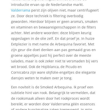
introductie ervan op de Nederlandse markt.
Valderrama
perst zijn olijven niet, maar centrifugeert
ze. Door deze techniek is filtering overbodig
geworden. Hierdoor blijven er geen aroma’s, smaken
en vitaminen en bewaareigenschappen in de filters
achter. Met andere woorden: deze blijven keurig
opgeslagen in de olie zelf. En dat proef je. In huize
Eetplezier is met name de Arbequina favoriet. Met
zijn geur die doet denken aan pas gemaaid gras en
groene appeltjes past hij perfect over de meeste
salades, maar is ook zeker niet te versmaden bij vers
wit brood. Ook de Hojiblanca, de Picudo en
Cornicabra zijn ware olijfolie-engeltjes die elegante
dansjes weten te maken over je tong.
Een noviteit is de Smoked Arbequina. Ik proef een
subtiele hint van rook. Belangrijk te vermelden, dat
de rooksmaak alleen door het rookproces wordt
bereikt, er worden door Valderrama géén essences
of andere kunstmatige zaken toegevoegd. In mijn