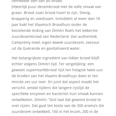
liefhebber ben van dit brood.
(H)eerlijk puur desembrood met de volle smaak van
graan. Brood zoals brood hoort te zijn. Stevig,
knapperig en voedzaam. Inmiddels al meer dan 18
jaar bakt het Vlaamsch Broodhuis onder de
bezielende leiding van Dimitri Roels het lekkerste
zuurdesembrood van Nederland. Van authentiek
Camprémy meel, eigen kweek zuurdesem, zeezout
uit de Guèrande en gevitaliseerd water.
Het belangrijkste ingrediënt van lekker brood blijft
echter volgens Dimitri tijd. Ter vergelijking: een
gewoon supermarktbrood rijst ten hoogste twee uur;
de broden van het Vlaams Broodhuys doen er ten
minste zes uur over. En juist dat aspect maakt het
verschil, omdat tijdens die langere rijstijd de
specifieke enzymen en bacteriën hun smaak kunnen
ontwikkelen. Dimitri: “Gist laat dat gewone brood te
snel rijzen. Dat gaat ten koste van de 300 aroma’s die
zuurdesem ontwikkelt, 100 in het kruim, 200 in de