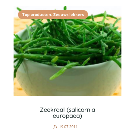
Top producten
,
Zeeuws lekkers
Zeekraal (salicornia
europaea)
19 07 2011