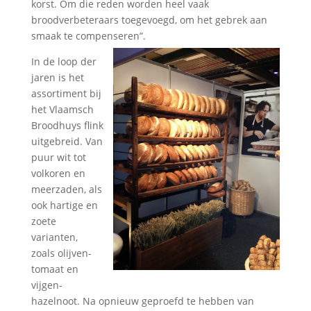
korst. Om die reden worden heel vaak
broodverbeteraars toegevoegd, om het gebrek aan
smaak te compenseren”.
In de loop der
jaren is het
assortiment bij
het Vlaamsch
Broodhuys flink
uitgebreid. Van
puur wit tot
volkoren en
meerzaden, als
ook hartige en
zoete
varianten,
zoals olijven-
tomaat en
vijgen-
hazelnoot. Na opnieuw geproefd te hebben van