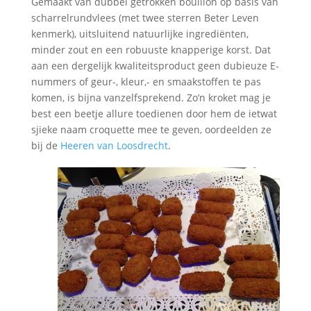
Gemaakt van dubbel getrokken bouillon op basis van
scharrelrundvlees (met twee sterren Beter Leven
kenmerk), uitsluitend natuurlijke ingrediënten,
minder zout en een robuuste knapperige korst. Dat
aan een dergelijk kwaliteitsproduct geen dubieuze E-
nummers of geur-, kleur,- en smaakstoffen te pas
komen, is bijna vanzelfsprekend. Zo’n kroket mag je
best een beetje allure toedienen door hem de ietwat
sjieke naam croquette mee te geven, oordeelden ze
bij de
Heeren van Loosdrecht
.