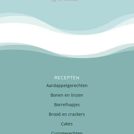
RECEPTEN
Aardappelgerechten
Bonen en linzen
Borrelhapjes
Brood en crackers
Cakes
Currygerechten