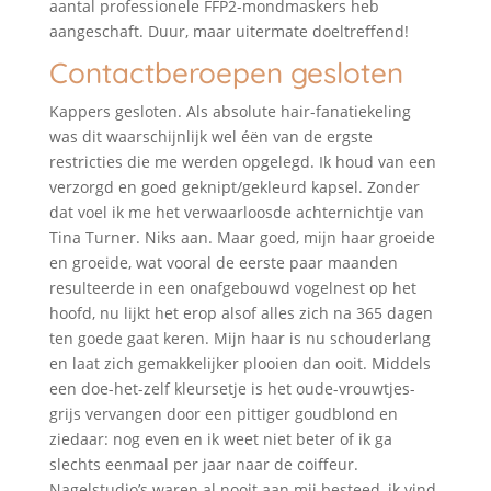
aantal professionele FFP2-mondmaskers heb
aangeschaft. Duur, maar uitermate doeltreffend!
Contactberoepen gesloten
Kappers gesloten. Als absolute hair-fanatiekeling
was dit waarschijnlijk wel éën van de ergste
restricties die me werden opgelegd. Ik houd van een
verzorgd en goed geknipt/gekleurd kapsel. Zonder
dat voel ik me het verwaarloosde achternichtje van
Tina Turner. Niks aan. Maar goed, mijn haar groeide
en groeide, wat vooral de eerste paar maanden
resulteerde in een onafgebouwd vogelnest op het
hoofd, nu lijkt het erop alsof alles zich na 365 dagen
ten goede gaat keren. Mijn haar is nu schouderlang
en laat zich gemakkelijker plooien dan ooit. Middels
een doe-het-zelf kleursetje is het oude-vrouwtjes-
grijs vervangen door een pittiger goudblond en
ziedaar: nog even en ik weet niet beter of ik ga
slechts eenmaal per jaar naar de coiffeur.
Nagelstudio’s waren al nooit aan mij besteed, ik vind