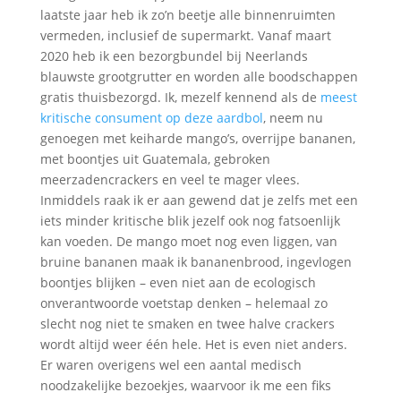
laatste jaar heb ik zo’n beetje alle binnenruimten
vermeden, inclusief de supermarkt. Vanaf maart
2020 heb ik een bezorgbundel bij Neerlands
blauwste grootgrutter en worden alle boodschappen
gratis thuisbezorgd. Ik, mezelf kennend als de
meest
kritische consument op deze aardbol
, neem nu
genoegen met keiharde mango’s, overrijpe bananen,
met boontjes uit Guatemala, gebroken
meerzadencrackers en veel te mager vlees.
Inmiddels raak ik er aan gewend dat je zelfs met een
iets minder kritische blik jezelf ook nog fatsoenlijk
kan voeden. De mango moet nog even liggen, van
bruine bananen maak ik bananenbrood, ingevlogen
boontjes blijken – even niet aan de ecologisch
onverantwoorde voetstap denken – helemaal zo
slecht nog niet te smaken en twee halve crackers
wordt altijd weer één hele. Het is even niet anders.
Er waren overigens wel een aantal medisch
noodzakelijke bezoekjes, waarvoor ik me een fiks