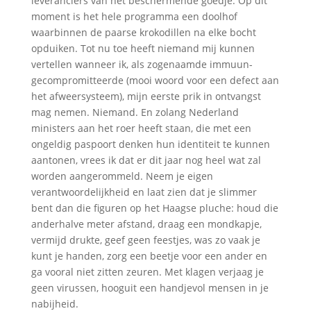
leveranciers van het beschermende goedje. Op dit
moment is het hele programma een doolhof
waarbinnen de paarse krokodillen na elke bocht
opduiken. Tot nu toe heeft niemand mij kunnen
vertellen wanneer ik, als zogenaamde immuun-
gecompromitteerde (mooi woord voor een defect aan
het afweersysteem), mijn eerste prik in ontvangst
mag nemen. Niemand. En zolang Nederland
ministers aan het roer heeft staan, die met een
ongeldig paspoort denken hun identiteit te kunnen
aantonen, vrees ik dat er dit jaar nog heel wat zal
worden aangerommeld. Neem je eigen
verantwoordelijkheid en laat zien dat je slimmer
bent dan die figuren op het Haagse pluche: houd die
anderhalve meter afstand, draag een mondkapje,
vermijd drukte, geef geen feestjes, was zo vaak je
kunt je handen, zorg een beetje voor een ander en
ga vooral niet zitten zeuren. Met klagen verjaag je
geen virussen, hooguit een handjevol mensen in je
nabijheid.