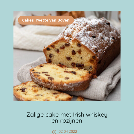
Cakes
,
Yvette van Boven
Zalige cake met Irish whiskey
en rozijnen
02 04 2022