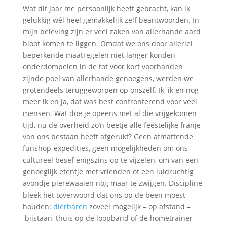
Wat dit jaar me persoonlijk heeft gebracht, kan ik
gelukkig wél heel gemakkelijk zelf beantwoorden. In
mijn beleving zijn er veel zaken van allerhande aard
bloot komen te liggen. Omdat we ons door allerlei
beperkende maatregelen niet langer konden
onderdompelen in de tot voor kort voorhanden
zijnde poel van allerhande genoegens, werden we
grotendeels teruggeworpen op onszelf. Ik, ik en nog
meer ik en ja, dat was best confronterend voor veel
mensen. Wat doe je opeens met al die vrijgekomen
tijd, nu de overheid zo’n beetje alle feestelijke franje
van ons bestaan heeft afgerukt? Geen afmattende
funshop-expedities, geen mogelijkheden om ons
cultureel besef enigszins op te vijzelen, om van een
genoeglijk etentje met vrienden of een luidruchtig
avondje pierewaaien nog maar te zwijgen. Discipline
bleek het toverwoord dat ons op de been moest
houden:
dierbaren
zoveel mogelijk – op afstand –
bijstaan, thuis op de loopband of de hometrainer