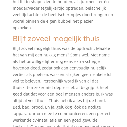
het lijf in shape zien te houden, als juf/meester én
moeder/vader tegelijkertijd optreden, belachelijk
veel tijd achter de beeldschermpjes doorbrengen en
vooral binnen de eigen bubbel het plezier
opzoeken.
Blijf zoveel mogelijk thuis
Blijf zoveel mogelijk thuis was de opdracht. Maakte
het van mij een nukkig mens? Soms wel. Met name
als het onwillige lijf er nog eens extra schepje
bovenop deed, zodat ook aan eenvoudig huiselijk
vertier als poetsen, wassen, strijken geen enkele lol
viel te beleven. Persoonlijk word ik van al dat
thuiszitten zeker niet depressief, al begrijp ik heel
goed dat dat voor een boel mensen anders is. Ik was
altijd al veel thuis. Thuis heb ik alles bij de hand.
Bed, bad, brood. En ja, gelukkig óók de nodige
apparatuur om mee te communiceren, een perfect
werkende cv-installatie en een goed gevulde
koelkast. Om me heen zie ik dat voor een grote groep