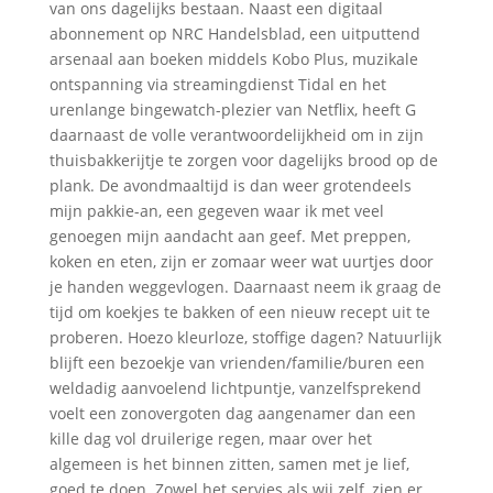
van ons dagelijks bestaan. Naast een digitaal
abonnement op NRC Handelsblad, een uitputtend
arsenaal aan boeken middels Kobo Plus, muzikale
ontspanning via streamingdienst Tidal en het
urenlange bingewatch-plezier van Netflix, heeft G
daarnaast de volle verantwoordelijkheid om in zijn
thuisbakkerijtje te zorgen voor dagelijks brood op de
plank. De avondmaaltijd is dan weer grotendeels
mijn pakkie-an, een gegeven waar ik met veel
genoegen mijn aandacht aan geef. Met preppen,
koken en eten, zijn er zomaar weer wat uurtjes door
je handen weggevlogen. Daarnaast neem ik graag de
tijd om koekjes te bakken of een nieuw recept uit te
proberen. Hoezo kleurloze, stoffige dagen? Natuurlijk
blijft een bezoekje van vrienden/familie/buren een
weldadig aanvoelend lichtpuntje, vanzelfsprekend
voelt een zonovergoten dag aangenamer dan een
kille dag vol druilerige regen, maar over het
algemeen is het binnen zitten, samen met je lief,
goed te doen. Zowel het servies als wij zelf, zien er