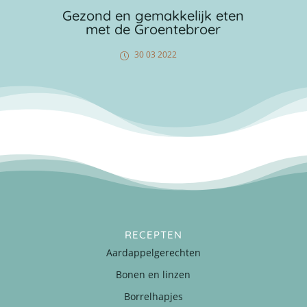
Gezond en gemakkelijk eten
met de Groentebroer
30 03 2022
RECEPTEN
Aardappelgerechten
Bonen en linzen
Borrelhapjes