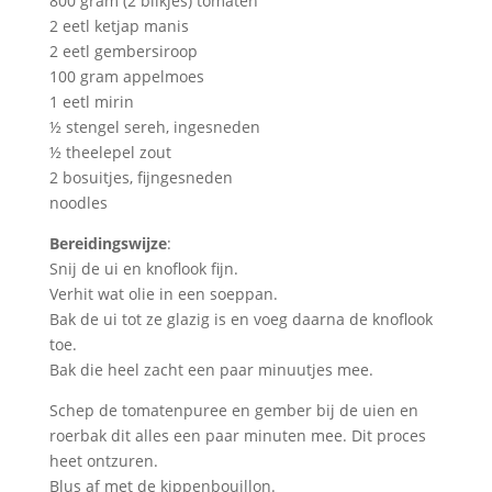
800 gram (2 blikjes) tomaten
2 eetl ketjap manis
2 eetl gembersiroop
100 gram appelmoes
1 eetl mirin
½ stengel sereh, ingesneden
½ theelepel zout
2 bosuitjes, fijngesneden
noodles
Bereidingswijze
:
Snij de ui en knoflook fijn.
Verhit wat olie in een soeppan.
Bak de ui tot ze glazig is en voeg daarna de knoflook
toe.
Bak die heel zacht een paar minuutjes mee.
Schep de tomatenpuree en gember bij de uien en
roerbak dit alles een paar minuten mee. Dit proces
heet ontzuren.
Blus af met de kippenbouillon.