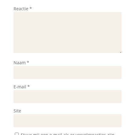
Reactie
*
Naam
*
E-mail
*
Site
Stuur mij een e-mail als er vervolgreacties zijn.