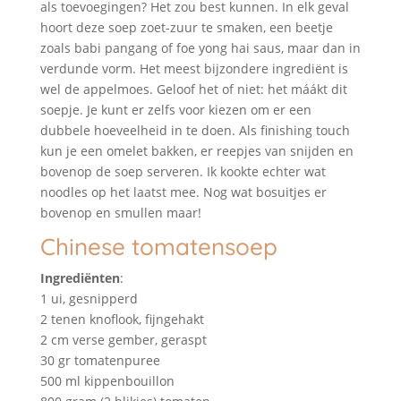
als toevoegingen? Het zou best kunnen. In elk geval
hoort deze soep zoet-zuur te smaken, een beetje
zoals babi pangang of foe yong hai saus, maar dan in
verdunde vorm. Het meest bijzondere ingrediënt is
wel de appelmoes. Geloof het of niet: het máákt dit
soepje. Je kunt er zelfs voor kiezen om er een
dubbele hoeveelheid in te doen. Als finishing touch
kun je een omelet bakken, er reepjes van snijden en
bovenop de soep serveren. Ik kookte echter wat
noodles op het laatst mee. Nog wat bosuitjes er
bovenop en smullen maar!
Chinese tomatensoep
Ingrediënten
:
1 ui, gesnipperd
2 tenen knoflook, fijngehakt
2 cm verse gember, geraspt
30 gr tomatenpuree
500 ml kippenbouillon