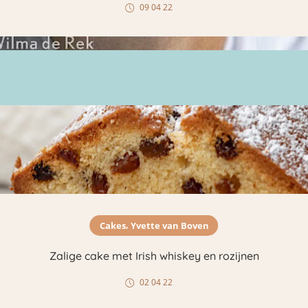
09 04 22
,
Cakes
Yvette van Boven
Zalige cake met Irish whiskey en rozijnen
02 04 22