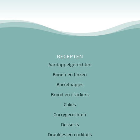
RECEPTEN
Aardappelgerechten
Bonen en linzen
Borrelhapjes
Brood en crackers
Cakes
Currygerechten
Desserts
Drankjes en cocktails