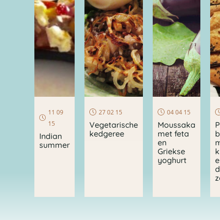
11 09
27 02 15
04 04 15
15
Vegetarische
Moussaka
P
kedgeree
met feta
b
Indian
en
m
summer
Griekse
k
yoghurt
e
d
z