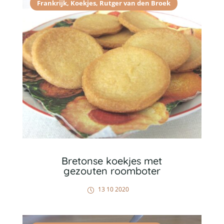
Frankrijk
,
Koekjes
,
Rutger van den Broek
Bretonse koekjes met
gezouten roomboter
13 10 2020