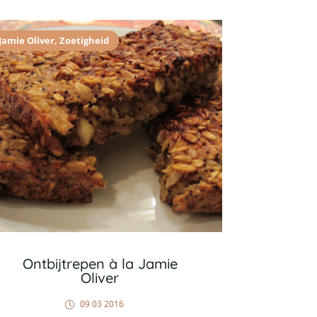
Jamie Oliver
,
Zoetigheid
Ontbijtrepen à la Jamie
Oliver
09 03 2016