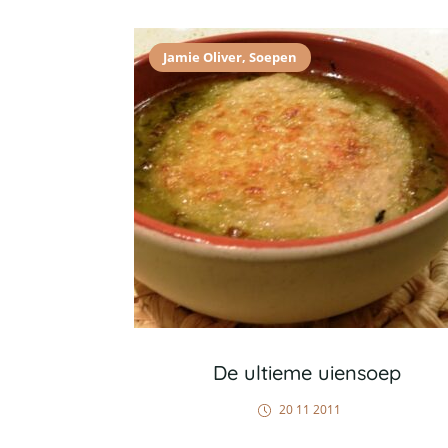
Jamie Oliver
,
Soepen
De ultieme uiensoep
20 11 2011