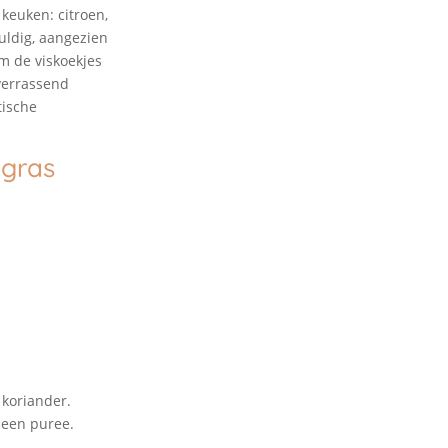
 keuken: citroen,
uldig, aangezien
m de viskoekjes
verrassend
tische
ngras
 koriander.
s een puree.