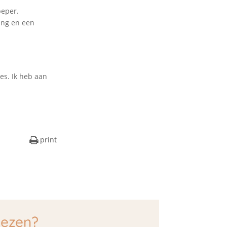
peper.
ring en een
jes. Ik heb aan
print
lezen?