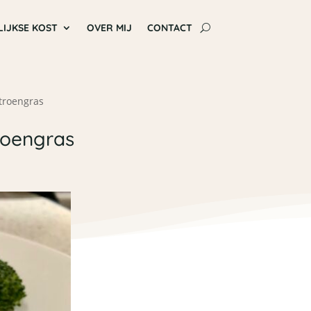
LIJKSE KOST
OVER MIJ
CONTACT
itroengras
troengras