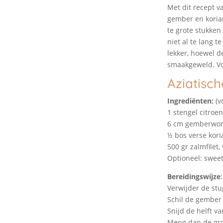
Met dit recept v
gember en korian
te grote stukken
niet al te lang 
lekker, hoewel d
smaakgeweld. Vol
Aziatisch
Ingrediënten:
(v
1 stengel citroe
6 cm gemberwor
½ bos verse kor
500 gr zalmfilet,
Optioneel: sweet
Bereidingswijze
:
Verwijder de stu
Schil de gember 
Snijd de helft v
Meng dan de gro