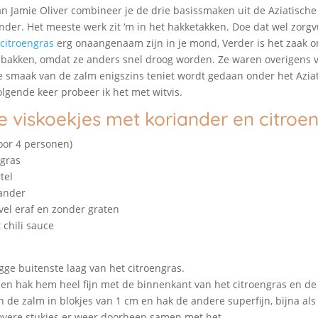
an Jamie Oliver combineer je de drie basissmaken uit de Aziatische
der. Het meeste werk zit ‘m in het hakketakken. Doe dat wel zorgv
citroengras
erg onaangenaam zijn in je mond, Verder is het zaak o
te bakken, omdat ze anders snel droog worden. Ze waren overigens 
e smaak van de zalm enigszins teniet wordt gedaan onder het Azia
gende keer probeer ik het met witvis.
e viskoekjes met koriander en citroe
oor 4 personen)
ngras
tel
iander
 vel eraf en zonder graten
 chili sauce
gge buitenste laag van het citroengras.
en hak hem heel fijn met de binnenkant van het citroengras en de
an de zalm in blokjes van 1 cm en hak de andere superfijn, bijna al
vere stukjes er weer doorheen samen met het